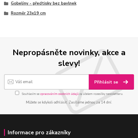
Gobelíny - předtisky bez bavlnek
Rozměr 23x19 cm
Nepropásněte novinky, akce a
slevy!
Přihlásit se
Souhlasím se
zpracováním osobních údajů
za účelem rozesílky newsletteru.
Můžete se kdykoli odhlásit. Zasíláme jednou za 14 dní.
Informace pro zákazníky