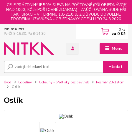
CELÉ PRÁZDNINY JE 50% SLEVA NA POŠTOVNÉ (PŘÍ OBJEDNÁVCE
NAD 1000,-KČ JE POŠTOVNÉ ZDARMA) - ZAÚČTOVÁNA BUDE PŘI
FAKTURACI - V TERMÍNU 13.-21.8. JE Z DŮVODU DOVOLENÉ
PRODEJNA UZAVŘENA - OBJEDNÁVKY ODEŠLU PO 24.8.2026
0
ks
281 916 793
za
0 Kč
Po-Čt 8-16:30, Pá 8-14:30
Menu
Hledat
Úvod
Gobelíny
Gobelíny - předtisky bez bavlnek
Rozměr 23x19 cm
Oslík
Oslík