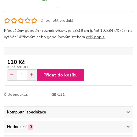
Ohodnotit produkt
Předtištěný gobelín - rozměr výšivky je 23x19 cm (přibl.102x84 křížků) - na
vyšívání křížkovým nebo gobelínovým stehem
celý popis
110 Kč
91 Kč
bez DPH
Přidat do košíku
Číslo produktu:
GB-112
Kompletní specifikace
Hodnocení
0