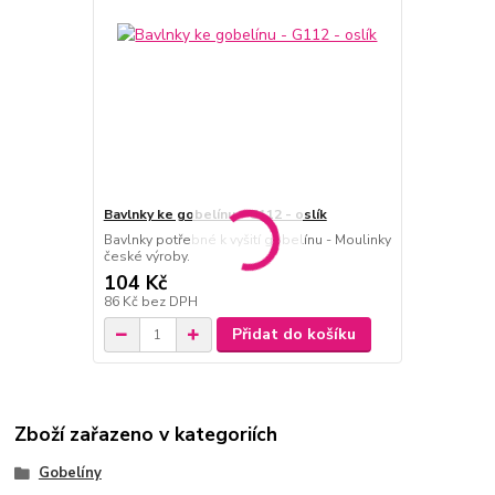
Bavlnky ke gobelínu - G112 - oslík
Bavlnky potřebné k vyšití gobelínu - Moulinky
české výroby.
104 Kč
86 Kč
bez DPH
Přidat do košíku
Zboží zařazeno v kategoriích
Gobelíny