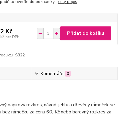
ípadě to uveďte do poznámky...
celý popis
2 Kč
Přidat do košíku
 Kč
bez DPH
roduktu:
S322
Komentáře
0
evný papírový rozkres, návod, jehlu a dřevěný rámeček se
du bez rámečku za cenu 60,-Kč nebo barevný rozkres za