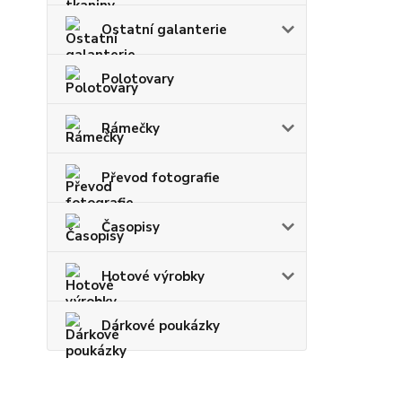
Ostatní galanterie
Polotovary
Rámečky
Převod fotografie
Časopisy
Hotové výrobky
Dárkové poukázky