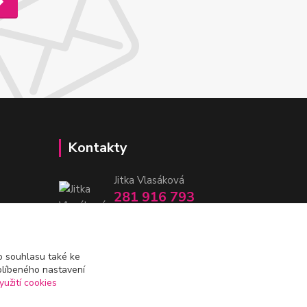
Kontakty
Jitka Vlasáková
281 916 793
Po-Čt 8-16:30, Pá 8-14:30
nitka@nitka.cz
 souhlasu také ke
blíbeného nastavení
yužití cookies