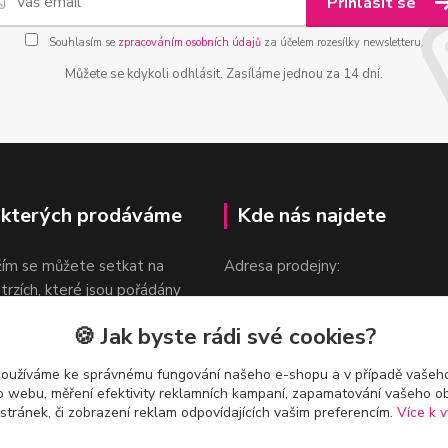
Přihlásit se
Souhlasím se
zpracováním osobních údajů
za účelem rozesílky newsletteru.
Můžete se kdykoli odhlásit. Zasíláme jednou za 14 dní.
 kterých prodáváme
Kde nás najdete
žím se můžete setkat na
Adresa prodejny:
 trzích, které jsou pořádány
Praha 9, Sokolovská 276/1605
oka.
🍪 Jak byste rádi své cookies?
v blízkosti stanice Metra B -
Českomoravská
používáme ke správnému fungování našeho e-shopu a v případě vašeho
k o webu, měření efektivity reklamních kampaní, zapamatování vašeho o
 stránek, či zobrazení reklam odpovídajících vašim preferencím.
Více k v