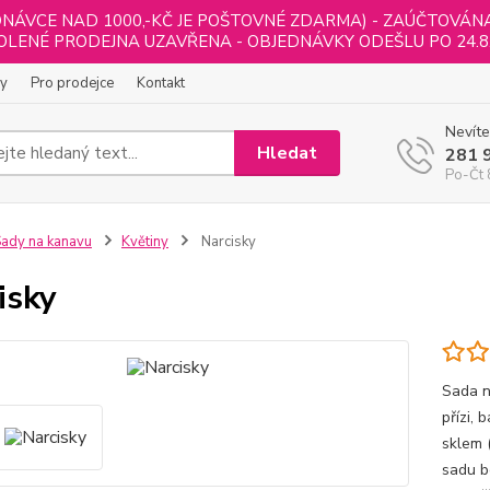
NÁVCE NAD 1000,-KČ JE POŠTOVNÉ ZDARMA) - ZAÚČTOVÁNA B
LENÉ PRODEJNA UZAVŘENA - OBJEDNÁVKY ODEŠLU PO 24.8
ly
Pro prodejce
Kontakt
Nevíte
Hledat
281 
Po-Čt 
ady na kanavu
Květiny
Narcisky
isky
Sada n
přízi,
sklem 
sadu b