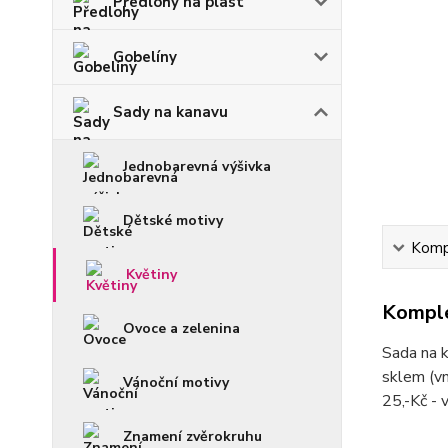
Předlohy na plast
Gobelíny
Sady na kanavu
Jednobarevná výšivka
Dětské motivy
Kompl
Květiny
Komple
Ovoce a zelenina
Sada na k
sklem (vn
Vánoční motivy
25,-Kč - 
Znamení zvěrokruhu