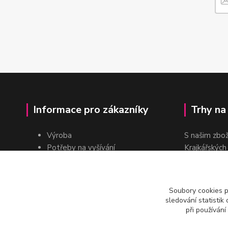
Informace pro zákazníky
Trhy na
Výroba
S našim zbo
Potřeby na vyšívání
Krajkářských
Pro školy
dvakrát do r
Pro prodejce
E-shop
Soubory cookies 
Katalogy a ceníky
sledování statisti
Kontakt
při používání