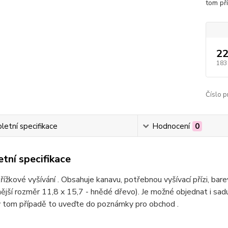
tom př
22
183
Číslo p
etní specifikace
Hodnocení
0
tní specifikace
řížkové vyšívání . Obsahuje kanavu, potřebnou vyšívací přízi, bar
ější rozměr 11,8 x 15,7 - hnědé dřevo). Je možné objednat i sa
v tom případě to uveďte do poznámky pro obchod .