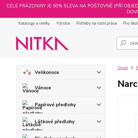
CELÉ PRÁZDNINY JE 50% SLEVA NA POŠTOVNÉ (PŘÍ OBJED
DOVO
Katalogy a ceníky
Výroba
Potřeby na ruční práce
Pro ško
Úvod
S
Velikonoce
Narc
Vánoce
Papírové předlohy
Látkové předlohy