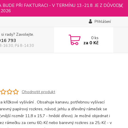
UDE PŘI FAKTURACI - V TERMÍNU 13.-21.8. JE Z DŮVODU
.2026
Přihlášení
 si rady? Zavolejte.
0
ks
916 793
za
0 Kč
8-16:30, Pá 8-14:30
Ohodnotit produkt
a křížkové vyšívání . Obsahuje kanavu, potřebnou vyšívací
 barevný papírový rozkres, návod, jehlu a dřevěný rámeček se
(vnější rozměr 11,8 x 15,7 - hnědé dřevo). Je možné objednat i
ez rámečku za cenu 60,-Kč nebo barevný rozkres za 25,-Kč - v