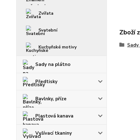
Zvířata
Svatební
Zboží 
Sady
Kuchyňské motivy
Sady na plátno
Předtisky
Bavlnky, příze
Plastová kanava
Vyšívací tkaniny