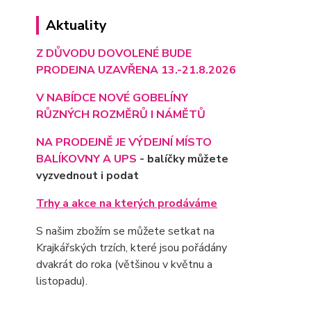
Aktuality
Z DŮVODU DOVOLENÉ BUDE
PRODEJNA UZAVŘENA 13.-21.8.2026
V NABÍDCE NOVÉ GOBELÍNY
RŮZNÝCH ROZMĚRŮ I NÁMĚTŮ
NA PRODEJNĚ JE VÝD
EJNÍ MÍSTO
BALÍKOVNY A UPS
- balíčky můžete
vyzvednout i podat
Trhy a akce na kterých prodáváme
S našim zbožím se můžete setkat na
Krajkářských trzích, které jsou pořádány
dvakrát do roka (většinou v květnu a
listopadu).