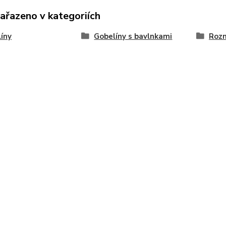
zařazeno v kategoriích
íny
Gobelíny s bavlnkami
Roz