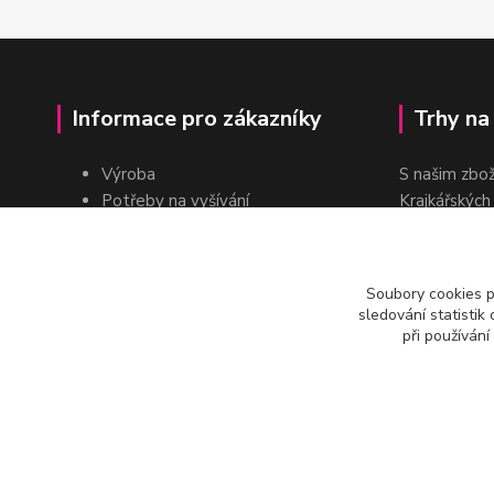
Informace pro zákazníky
Trhy na
Výroba
S našim zbo
Potřeby na vyšívání
Krajkářských
Pro školy
dvakrát do r
Pro prodejce
E-shop
Soubory cookies 
Katalogy a ceníky
sledování statisti
Kontakt
při používání