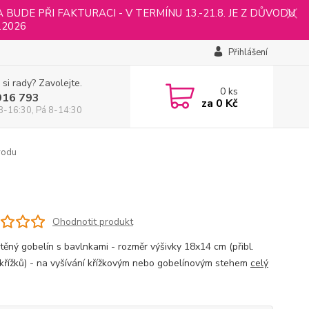
UDE PŘI FAKTURACI - V TERMÍNU 13.-21.8. JE Z DŮVODU
.2026
Přihlášení
 si rady? Zavolejte.
0
ks
916 793
za
0 Kč
8-16:30, Pá 8-14:30
vodu
Ohodnotit produkt
štěný gobelín s bavlnkami - rozměr výšivky 18x14 cm (přibl.
křížků) - na vyšívání křížkovým nebo gobelínovým stehem
celý