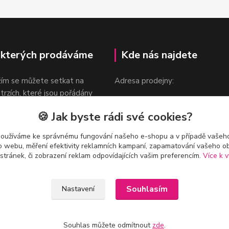
 kterých prodáváme
Kde nás najdete
žím se můžete setkat na
Adresa prodejny:
 trzích, které jsou pořádány
Praha 9, Sokolovská 276/1605
oka.
🍪 Jak byste rádi své cookies?
v blízkosti stanice Metra B -
Českomoravská
používáme ke správnému fungování našeho e-shopu a v případě vašeho
k o webu, měření efektivity reklamních kampaní, zapamatování vašeho o
 stránek, či zobrazení reklam odpovídajících vašim preferencím.
Více k v
Souhlasím
Nastavení
Souhlas můžete odmítnout
zde
.