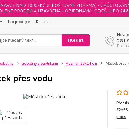
NÁVCE NAD 1000,-KČ JE POŠTOVNÉ ZDARMA) - ZAÚČTOVÁNA B
LENÉ PRODEJNA UZAVŘENA - OBJEDNÁVKY ODEŠLU PO 24.8
ly
Pro prodejce
Kontakt
Nevíte
Hledat
281 
Po-Čt 
obelíny
Gobelíny s bavlnkami
Rozměr 18x14 cm
Můstek přes 
ek přes vodu
Předti
72x56 
popis