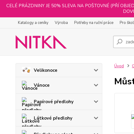
CELÉ PRÁZDNINY JE 50% SLEVA NA POŠTOVNÉ (PŘÍ OBJED
DOVO
Katalogy a ceníky
Výroba
Potřeby na ruční práce
Pro ško
Úvod
G
Velikonoce
Můst
Vánoce
Papírové předlohy
Látkové předlohy