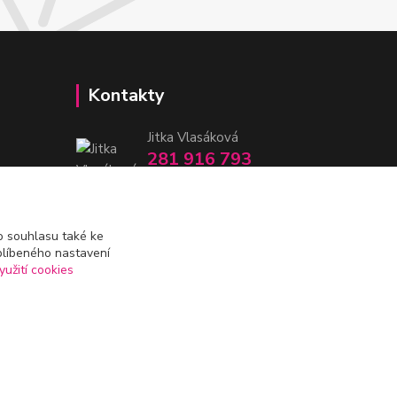
Kontakty
Jitka Vlasáková
281 916 793
Po-Čt 8-16:30, Pá 8-14:30
nitka@nitka.cz
 souhlasu také ke
blíbeného nastavení
yužití cookies
Vytvořeno na
Eshop-rychle.cz