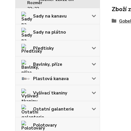
Zboží 
Sady na kanavu
Gobel
Sady na plátno
Předtisky
Bavlnky, příze
Plastová kanava
Vyšívací tkaniny
Ostatní galanterie
Polotovary