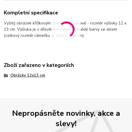
Kompletní specifikace
Vyšitý obrázek křížkovým stehem na kanavě - rozměr výšivky 12 x
13 cm. Výšivka je v dřevěném rámečku hnědé barvy se sklem
(celkový rozměr rámečku je 14,6 x 15,8 cm).
Zboží zařazeno v kategoriích
Obrázky 12x13 cm
Nepropásněte novinky, akce a
slevy!