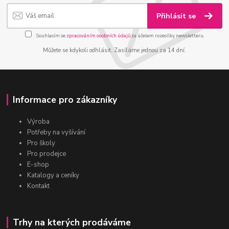
Přihlásit se
Souhlasím se
zpracováním osobních údajů
za účelem rozesílky newsletteru.
Můžete se kdykoli odhlásit. Zasíláme jednou za 14 dní.
Informace pro zákazníky
Výroba
Potřeby na vyšívání
Pro školy
Pro prodejce
E-shop
Katalogy a ceníky
Kontakt
Trhy na kterých prodáváme