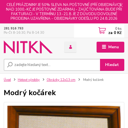
CELÉ PRÁZDNINY JE 50% SLEVA NA POŠTOVNÉ (PŘÍ OBJEDNÁVCE
NAD 1000,-KČ JE POŠTOVNÉ ZDARMA) - ZAÚČTOVÁNA BUDE PŘI
FAKTURACI - V TERMÍNU 13.-21.8. JE Z DŮVODU DOVOLENÉ
PRODEJNA UZAVŘENA - OBJEDNÁVKY ODEŠLU PO 24.8.2026
0
ks
281 916 793
za
0 Kč
Po-Čt 8-16:30, Pá 8-14:30
Menu
Hledat
Úvod
Hotové výrobky
Obrázky 12x13 cm
Modrý kočárek
Modrý kočárek