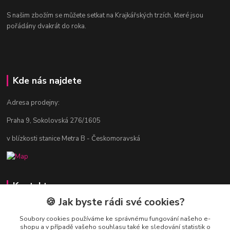
S našim zbožím se můžete setkat na Krajkářských trzích, které jsou
pořádány dvakrát do roka.
Kde nás najdete
Adresa prodejny:
Praha 9, Sokolovská 276/1605
v blízkosti stanice Metra B - Českomoravská
Kontakty
🍪 Jak byste rádi své cookies?
Jitka Vlasáková
281 916 793
Soubory cookies používáme ke správnému fungování našeho e-
shopu a v případě vašeho souhlasu také ke sledování statistik o
Po-Čt 8-16:30, Pá 8-14:30