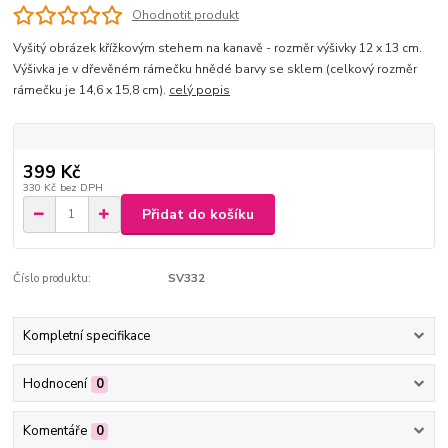
Ohodnotit produkt
Vyšitý obrázek křížkovým stehem na kanavě - rozměr výšivky 12 x 13 cm.
Výšivka je v dřevěném rámečku hnědé barvy se sklem (celkový rozměr
rámečku je 14,6 x 15,8 cm).
celý popis
399 Kč
330 Kč
bez DPH
Přidat do košíku
Číslo produktu:
SV332
Kompletní specifikace
Hodnocení
0
Komentáře
0