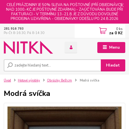
CELÉ PRÁZDNINY JE 50% SLEVA NA POŠTOVNÉ (PŘÍ OBJEDNÁVCE
NAD 1000,-KČ JE POŠTOVNÉ ZDARMA) - ZAÚČTOVÁNA BUDE PŘI
FAKTURACI - V TERMÍNU 13.-21.8. JE Z DŮVODU DOVOLENÉ
PRODEJNA UZAVŘENA - OBJEDNÁVKY ODEŠLU PO 24.8.2026
0
ks
281 916 793
za
0 Kč
Po-Čt 8-16:30, Pá 8-14:30
Menu
Hledat
Úvod
Hotové výrobky
Obrázky 8x8 cm
Modrá svíčka
Modrá svíčka