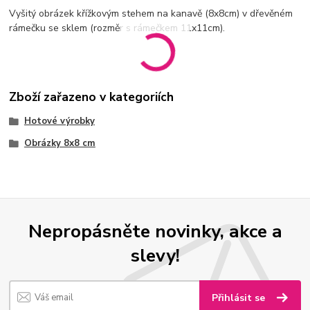
Vyšitý obrázek křížkovým stehem na kanavě (8x8cm) v dřevěném
rámečku se sklem (rozměr s rámečkem 11x11cm).
Zboží zařazeno v kategoriích
Hotové výrobky
Obrázky 8x8 cm
Nepropásněte novinky, akce a
slevy!
Přihlásit se