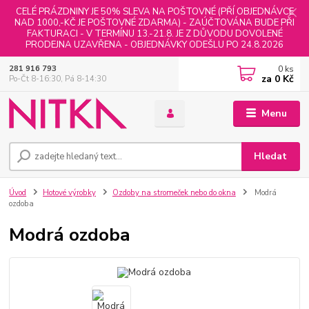
CELÉ PRÁZDNINY JE 50% SLEVA NA POŠTOVNÉ (PŘÍ OBJEDNÁVCE
NAD 1000,-KČ JE POŠTOVNÉ ZDARMA) - ZAÚČTOVÁNA BUDE PŘI
FAKTURACI - V TERMÍNU 13.-21.8. JE Z DŮVODU DOVOLENÉ
PRODEJNA UZAVŘENA - OBJEDNÁVKY ODEŠLU PO 24.8.2026
0
ks
281 916 793
za
0 Kč
Po-Čt 8-16:30, Pá 8-14:30
Menu
Hledat
Úvod
Hotové výrobky
Ozdoby na stromeček nebo do okna
Modrá
ozdoba
Modrá ozdoba