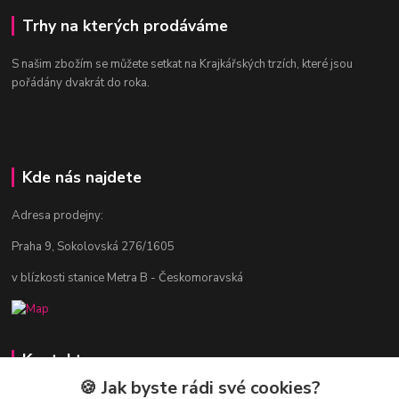
Trhy na kterých prodáváme
S našim zbožím se můžete setkat na Krajkářských trzích, které jsou
pořádány dvakrát do roka.
Kde nás najdete
Adresa prodejny:
Praha 9, Sokolovská 276/1605
v blízkosti stanice Metra B - Českomoravská
Kontakty
🍪 Jak byste rádi své cookies?
Jitka Vlasáková