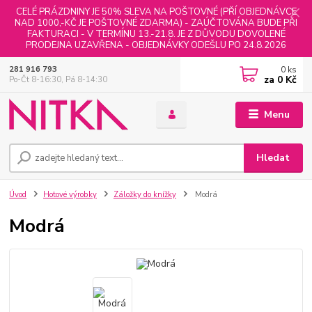
CELÉ PRÁZDNINY JE 50% SLEVA NA POŠTOVNÉ (PŘÍ OBJEDNÁVCE
NAD 1000,-KČ JE POŠTOVNÉ ZDARMA) - ZAÚČTOVÁNA BUDE PŘI
FAKTURACI - V TERMÍNU 13.-21.8. JE Z DŮVODU DOVOLENÉ
PRODEJNA UZAVŘENA - OBJEDNÁVKY ODEŠLU PO 24.8.2026
0
ks
281 916 793
za
0 Kč
Po-Čt 8-16:30, Pá 8-14:30
Menu
Hledat
Úvod
Hotové výrobky
Záložky do knížky
Modrá
Modrá