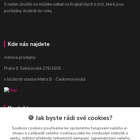
S našim zbožím se můžete setkat na Krajkářských trzích, které jsou
pořádány dvakrát do roka.
Kde nás najdete
Adresa prodejny:
Praha 9, Sokolovská 276/1605
v blízkosti stanice Metra B - Českomoravská
Kontakty
🍪 Jak byste rádi své cookies?
Jitka Vlasáková
281 916 793
Soubory cookies používáme ke správnému fungování našeho e-
shopu a v případě vašeho souhlasu také ke sledování statistik o
Po-Čt 8-16:30, Pá 8-14:30
webu, měření efektivity reklamních kampaní, zapamatování vašeho