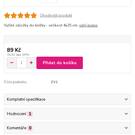
Ohodnotit produkt
Vyšité záložky do knížky - velikost 4x25 cm.
celý popis
89 Kč
74 Kč
bez DPH
Přidat do košíku
Číslo produktu:
ZV2
Kompletní specifikace
Hodnocení
1
Komentáře
0