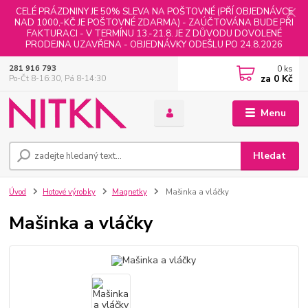
CELÉ PRÁZDNINY JE 50% SLEVA NA POŠTOVNÉ (PŘÍ OBJEDNÁVCE
NAD 1000,-KČ JE POŠTOVNÉ ZDARMA) - ZAÚČTOVÁNA BUDE PŘI
FAKTURACI - V TERMÍNU 13.-21.8. JE Z DŮVODU DOVOLENÉ
PRODEJNA UZAVŘENA - OBJEDNÁVKY ODEŠLU PO 24.8.2026
0
ks
281 916 793
za
0 Kč
Po-Čt 8-16:30, Pá 8-14:30
Menu
Hledat
Úvod
Hotové výrobky
Magnetky
Mašinka a vláčky
Mašinka a vláčky