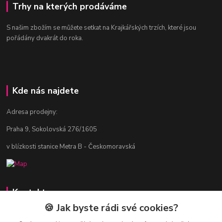
Trhy na kterých prodáváme
S našim zbožím se můžete setkat na Krajkářských trzích, které jsou
pořádány dvakrát do roka.
Kde nás najdete
Adresa prodejny:
Praha 9, Sokolovská 276/1605
v blízkosti stanice Metra B - Českomoravská
Kontakty
🍪 Jak byste rádi své cookies?
Jitka Vlasáková