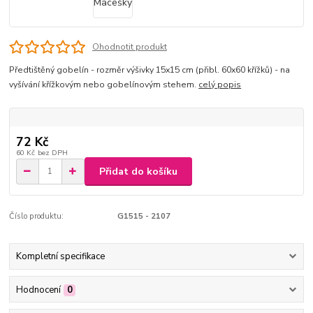
Ohodnotit produkt
Předtištěný gobelín - rozměr výšivky 15x15 cm (přibl. 60x60 křížků) - na
vyšívání křížkovým nebo gobelínovým stehem.
celý popis
72 Kč
60 Kč
bez DPH
Přidat do košíku
Číslo produktu:
G1515 - 2107
Kompletní specifikace
Hodnocení
0