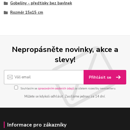
Gobelíny - předtisky bez bavlnek
Rozměr 15x15 cm
Nepropásněte novinky, akce a
slevy!
Přihlásit se
Souhlasím se
zpracováním osobních údajů
za účelem rozesílky newsletteru.
Můžete se kdykoli odhlásit. Zasíláme jednou za 14 dní.
Informace pro zákazníky