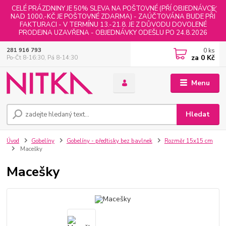
CELÉ PRÁZDNINY JE 50% SLEVA NA POŠTOVNÉ (PŘÍ OBJEDNÁVCE
NAD 1000,-KČ JE POŠTOVNÉ ZDARMA) - ZAÚČTOVÁNA BUDE PŘI
FAKTURACI - V TERMÍNU 13.-21.8. JE Z DŮVODU DOVOLENÉ
PRODEJNA UZAVŘENA - OBJEDNÁVKY ODEŠLU PO 24.8.2026
0
ks
281 916 793
za
0 Kč
Po-Čt 8-16:30, Pá 8-14:30
Menu
Hledat
Úvod
Gobelíny
Gobelíny - předtisky bez bavlnek
Rozměr 15x15 cm
Macešky
Macešky