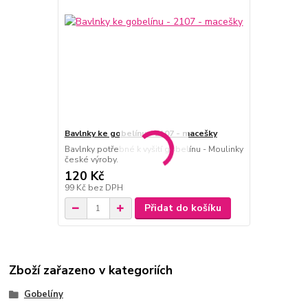
Bavlnky ke gobelínu - 2107 - macešky
Bavlnky potřebné k vyšití gobelínu - Moulinky
české výroby.
120 Kč
99 Kč
bez DPH
Přidat do košíku
Zboží zařazeno v kategoriích
Gobelíny