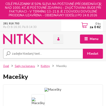
CELÉ PRÁZDNINY JE 50% SLEVA NA POŠTOVNÉ (PŘÍ OBJEDNÁVCE
NAD 1000,-KČ JE POŠTOVNÉ ZDARMA) - ZAÚČTOVÁNA BUDE PŘI
FAKTURACI - V TERMÍNU 13.-21.8. JE Z DŮVODU DOVOLENÉ
PRODEJNA UZAVŘENA - OBJEDNÁVKY ODEŠLU PO 24.8.2026
0
ks
281 916 793
za
0 Kč
Po-Čt 8-16:30, Pá 8-14:30
Menu
Hledat
Úvod
Sady na kanavu
Květiny
Macešky
Macešky