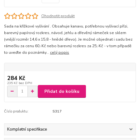
Ohodnotit produkt
Sada na křížkové vyšívání . Obsahuje kanavu, potřebnou vyšívací přízi,
barevný papírový rozkres, návod, jehlu a dřevěný rámeček se sklem
(vnější rozměr 14,6 x 15,8 - hnědé dřevo). Je možné objednat i sadu bez
rámečku za cenu 60,-Kč nebo barevný rozkres za 25,-Kč - v tom případě
to uveďte do poznámky...
celý popis
284 Kč
235 Kč
bez DPH
Přidat do košíku
Číslo produktu:
S317
Kompletní specifikace