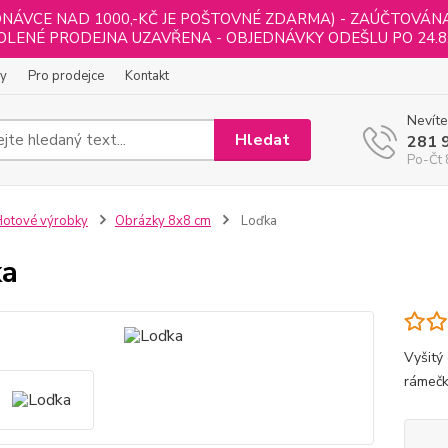
NÁVCE NAD 1000,-KČ JE POŠTOVNÉ ZDARMA) - ZAÚČTOVÁNA B
LENÉ PRODEJNA UZAVŘENA - OBJEDNÁVKY ODEŠLU PO 24.8
ly
Pro prodejce
Kontakt
Nevíte
Hledat
281 
Po-Čt 
otové výrobky
Obrázky 8x8 cm
Loďka
ka
Vyšitý
rámečk