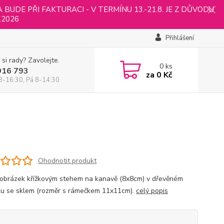
UDE PŘI FAKTURACI - V TERMÍNU 13.-21.8. JE Z DŮVODU
.2026
Přihlášení
 si rady? Zavolejte.
0
ks
916 793
za
0 Kč
8-16:30, Pá 8-14:30
Ohodnotit produkt
 obrázek křížkovým stehem na kanavě (8x8cm) v dřevěném
u se sklem (rozměr s rámečkem 11x11cm).
celý popis