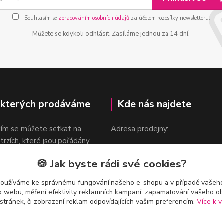
Souhlasím se
zpracováním osobních údajů
za účelem rozesílky newsletteru.
Můžete se kdykoli odhlásit. Zasíláme jednou za 14 dní.
 kterých prodáváme
Kde nás najdete
žím se můžete setkat na
Adresa prodejny:
 trzích, které jsou pořádány
Praha 9, Sokolovská 276/1605
oka.
🍪 Jak byste rádi své cookies?
v blízkosti stanice Metra B -
Českomoravská
používáme ke správnému fungování našeho e-shopu a v případě vašeho
k o webu, měření efektivity reklamních kampaní, zapamatování vašeho o
 stránek, či zobrazení reklam odpovídajících vašim preferencím.
Více k v