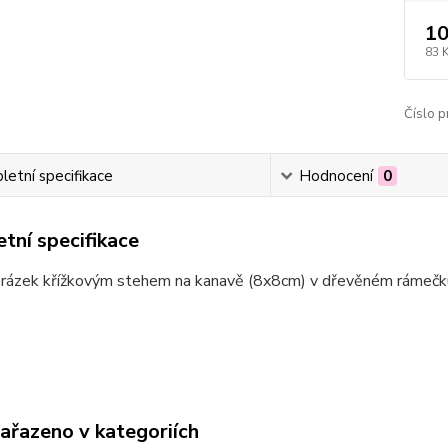
10
83 
Číslo p
etní specifikace
Hodnocení
0
tní specifikace
brázek křížkovým stehem na kanavě (8x8cm) v dřevěném rámeč
zařazeno v kategoriích