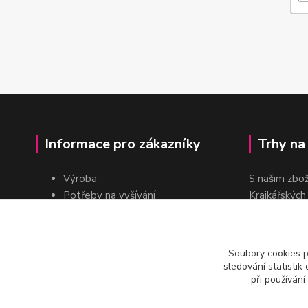
Informace pro zákazníky
Trhy na
Výroba
S našim zbo
Potřeby na vyšívání
Krajkářských
Pro školy
dvakrát do r
Pro prodejce
E-shop
Soubory cookies 
Katalogy a ceníky
sledování statisti
Kontakt
při používání