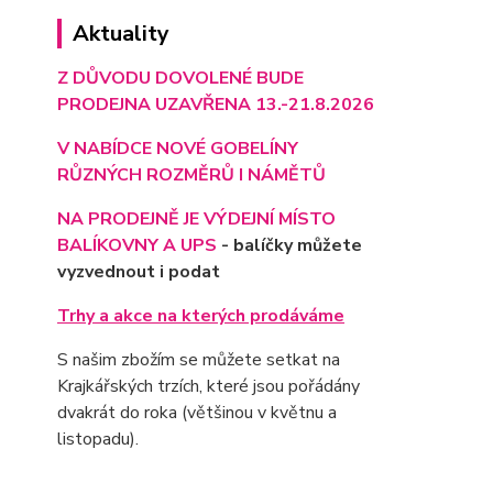
Aktuality
Z DŮVODU DOVOLENÉ BUDE
PRODEJNA UZAVŘENA 13.-21.8.2026
V NABÍDCE NOVÉ GOBELÍNY
RŮZNÝCH ROZMĚRŮ I NÁMĚTŮ
NA PRODEJNĚ JE VÝD
EJNÍ MÍSTO
BALÍKOVNY A UPS
- balíčky můžete
vyzvednout i podat
Trhy a akce na kterých prodáváme
S našim zbožím se můžete setkat na
Krajkářských trzích, které jsou pořádány
dvakrát do roka (většinou v květnu a
listopadu).