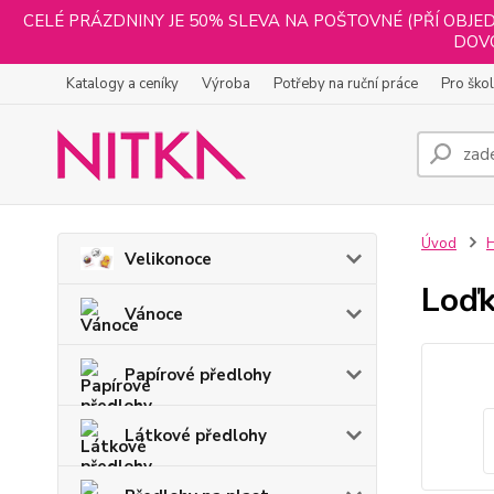
CELÉ PRÁZDNINY JE 50% SLEVA NA POŠTOVNÉ (PŘÍ OBJED
DOVO
Katalogy a ceníky
Výroba
Potřeby na ruční práce
Pro ško
Úvod
H
Velikonoce
Loď
Vánoce
Papírové předlohy
Látkové předlohy