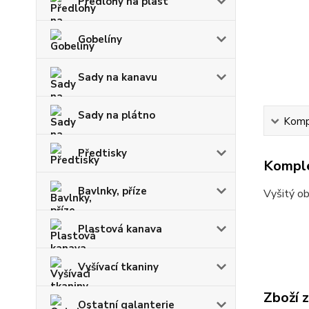
Předlohy na plast
Gobelíny
Sady na kanavu
Sady na plátno
Kompl
Předtisky
Komple
Bavlnky, příze
Vyšitý o
Plastová kanava
Vyšívací tkaniny
Zboží 
Ostatní galanterie