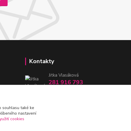
Kontakty
Jitka Vlasáková
281 916 793
Po-Čt 8-16:30, Pá 8-14:30
nitka@nitka.cz
 souhlasu také ke
blíbeného nastavení
yužití cookies