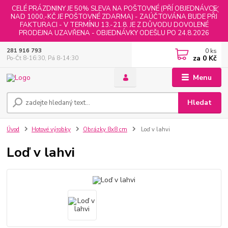
CELÉ PRÁZDNINY JE 50% SLEVA NA POŠTOVNÉ (PŘÍ OBJEDNÁVCE
NAD 1000,-KČ JE POŠTOVNÉ ZDARMA) - ZAÚČTOVÁNA BUDE PŘI
FAKTURACI - V TERMÍNU 13.-21.8. JE Z DŮVODU DOVOLENÉ
PRODEJNA UZAVŘENA - OBJEDNÁVKY ODEŠLU PO 24.8.2026
0
ks
281 916 793
za
0 Kč
Po-Čt 8-16:30, Pá 8-14:30
Menu
Hledat
Úvod
Hotové výrobky
Obrázky 8x8 cm
Loď v lahvi
Loď v lahvi