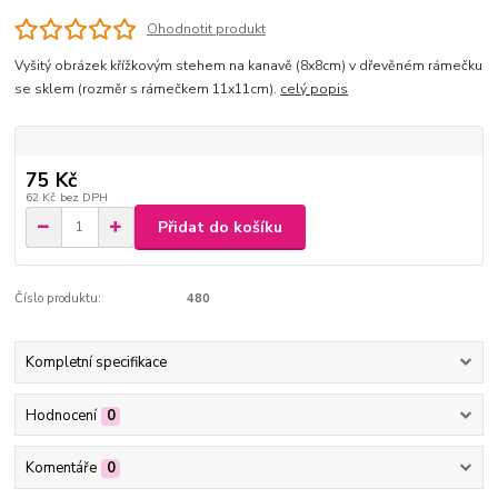
Ohodnotit produkt
Vyšitý obrázek křížkovým stehem na kanavě (8x8cm) v dřevěném rámečku
se sklem (rozměr s rámečkem 11x11cm).
celý popis
75 Kč
62 Kč
bez DPH
Přidat do košíku
Číslo produktu:
480
Kompletní specifikace
Hodnocení
0
Komentáře
0