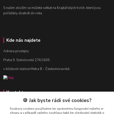
S našim zbožím se můžete setkat na Krajkářských trzích, které jsou
pořádány dvakrát do roka.
Kde nás najdete
Adresa prodejny:
Praha 9, Sokolovská 276/1605
v blízkosti stanice Metra B - Českomoravská
Kontakty
🍪 Jak byste rádi své cookies?
Jitka Vlasáková
281 916 793
Soubory cookies používáme ke správnému fungování našeho e-
shopu a v případě vašeho souhlasu také ke sledování statistik o
Po-Čt 8-16:30, Pá 8-14:30