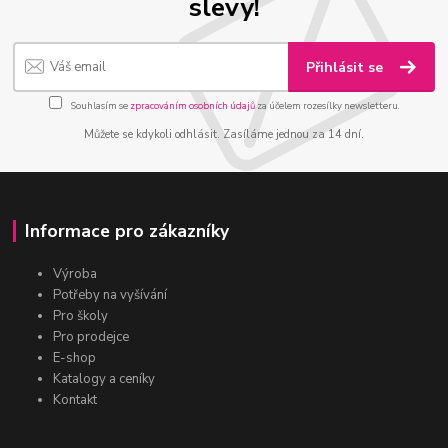
slevy!
Přihlásit se
Souhlasím se
zpracováním osobních údajů
za účelem rozesílky newsletteru.
Můžete se kdykoli odhlásit. Zasíláme jednou za 14 dní.
Informace pro zákazníky
Výroba
Potřeby na vyšívání
Pro školy
Pro prodejce
E-shop
Katalogy a ceníky
Kontakt