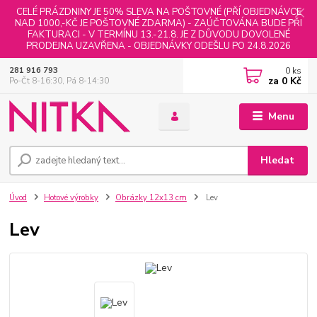
CELÉ PRÁZDNINY JE 50% SLEVA NA POŠTOVNÉ (PŘÍ OBJEDNÁVCE
NAD 1000,-KČ JE POŠTOVNÉ ZDARMA) - ZAÚČTOVÁNA BUDE PŘI
FAKTURACI - V TERMÍNU 13.-21.8. JE Z DŮVODU DOVOLENÉ
PRODEJNA UZAVŘENA - OBJEDNÁVKY ODEŠLU PO 24.8.2026
0
ks
281 916 793
za
0 Kč
Po-Čt 8-16:30, Pá 8-14:30
Menu
Hledat
Úvod
Hotové výrobky
Obrázky 12x13 cm
Lev
Lev