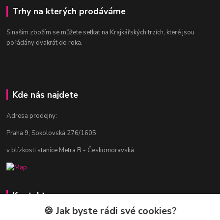
Trhy na kterých prodáváme
S našim zbožím se můžete setkat na Krajkářských trzích, které jsou
pořádány dvakrát do roka.
Kde nás najdete
Adresa prodejny:
Praha 9, Sokolovská 276/1605
v blízkosti stanice Metra B - Českomoravská
Kontakty
🍪 Jak byste rádi své cookies?
Jitka Vlasáková