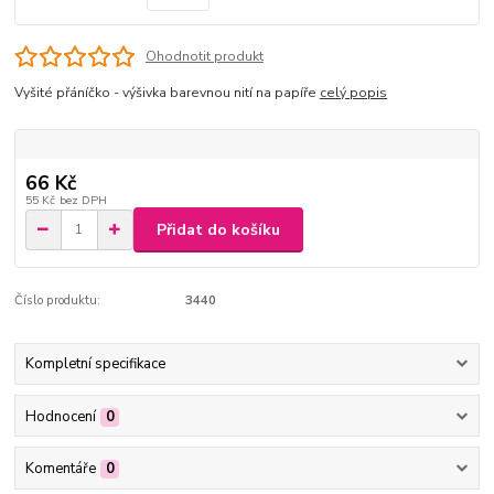
Ohodnotit produkt
Vyšité přáníčko - výšivka barevnou nití na papíře
celý popis
66 Kč
55 Kč
bez DPH
Přidat do košíku
Číslo produktu:
3440
Kompletní specifikace
Hodnocení
0
Komentáře
0