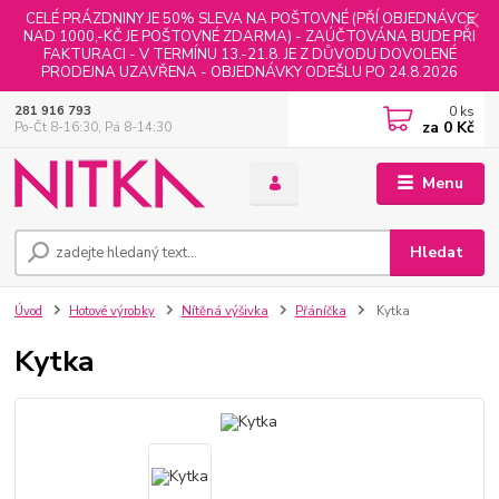
CELÉ PRÁZDNINY JE 50% SLEVA NA POŠTOVNÉ (PŘÍ OBJEDNÁVCE
NAD 1000,-KČ JE POŠTOVNÉ ZDARMA) - ZAÚČTOVÁNA BUDE PŘI
FAKTURACI - V TERMÍNU 13.-21.8. JE Z DŮVODU DOVOLENÉ
PRODEJNA UZAVŘENA - OBJEDNÁVKY ODEŠLU PO 24.8.2026
0
ks
281 916 793
za
0 Kč
Po-Čt 8-16:30, Pá 8-14:30
Menu
Hledat
Úvod
Hotové výrobky
Nítěná výšivka
Přáníčka
Kytka
Kytka