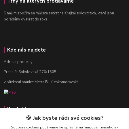
Trhy na kterých prodáváme
S našim zbožím se můžete setkat na Krajkářských trzích, které jsou
pořádány dvakrát do roka.
Kde nás najdete
Adresa prodejny:
Praha 9, Sokolovská 276/1605
v blízkosti stanice Metra B - Českomoravská
Kontakty
🍪 Jak byste rádi své cookies?
Jitka Vlasáková
281 916 793
Soubory cookies používáme ke správnému fungování našeho e-