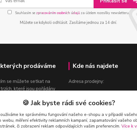
Přihlásit se
Souhlasím se
zpracováním osobních údajů
za účelem rozesílky newsletteru.
Můžete se kdykoli odhlásit. Zasíláme jednou za 14 dní.
 kterých prodáváme
Kde nás najdete
žím se můžete setkat na
Adresa prodejny:
 trzích, které jsou pořádány
Praha 9, Sokolovská 276/1605
oka.
🍪 Jak byste rádi své cookies?
v blízkosti stanice Metra B -
Českomoravská
používáme ke správnému fungování našeho e-shopu a v případě vašeho
k o webu, měření efektivity reklamních kampaní, zapamatování vašeho o
 stránek, či zobrazení reklam odpovídajících vašim preferencím.
Více k v