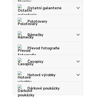
Ostatní galanterie
Polotovary
Rámečky
Převod fotografie
Časopisy
Hotové výrobky
Dárkové poukázky