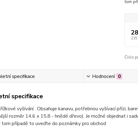
tom př
28
235
Číslo p
etní specifikace
Hodnocení
0
tní specifikace
řížkové vyšívání . Obsahuje kanavu, potřebnou vyšívací přízi, bar
ější rozměr 14,6 x 15,8 - hnědé dřevo). Je možné objednat i sa
 v tom případě to uveďte do poznámky pro obchod