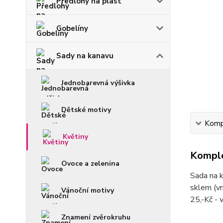
Předlohy na plast
Gobelíny
Sady na kanavu
Jednobarevná výšivka
Dětské motivy
Kompl
Květiny
Komple
Ovoce a zelenina
Sada na k
sklem (vn
Vánoční motivy
25,-Kč -
Znamení zvěrokruhu