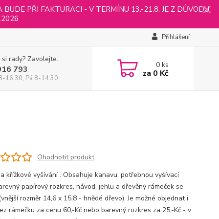
UDE PŘI FAKTURACI - V TERMÍNU 13.-21.8. JE Z DŮVODU
.2026
Přihlášení
 si rady? Zavolejte.
0
ks
916 793
za
0 Kč
8-16:30, Pá 8-14:30
Ohodnotit produkt
a křížkové vyšívání . Obsahuje kanavu, potřebnou vyšívací
 barevný papírový rozkres, návod, jehlu a dřevěný rámeček se
(vnější rozměr 14,6 x 15,8 - hnědé dřevo). Je možné objednat i
ez rámečku za cenu 60,-Kč nebo barevný rozkres za 25,-Kč - v