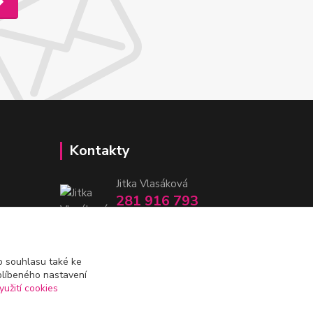
Kontakty
Jitka Vlasáková
281 916 793
Po-Čt 8-16:30, Pá 8-14:30
nitka@nitka.cz
 souhlasu také ke
blíbeného nastavení
yužití cookies