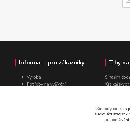
Informace pro zákazníky
Trhy na
Výroba
S našim zbo
Potřeby na vyšívání
Krajkářských
Pro školy
dvakrát do r
Pro prodejce
E-shop
Soubory cookies 
Katalogy a ceníky
sledování statisti
Kontakt
při používání