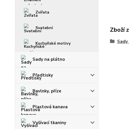
Zvířata
Svatební
Zboží 
Sady
Kuchyňské motivy
Sady na plátno
Předtisky
Bavlnky, příze
Plastová kanava
Vyšívací tkaniny