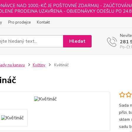
NÁVCE NAD 1000,-KČ JE POŠTOVNÉ ZDARMA) - ZAÚČTOVÁNA B
LENÉ PRODEJNA UZAVŘENA - OBJEDNÁVKY ODEŠLU PO 24.8
ly
Pro prodejce
Kontakt
Nevíte
Hledat
281 
Po-Čt 
ady na kanavu
Květiny
Květináč
ináč
Sada n
přízi,
sklem 
sadu b