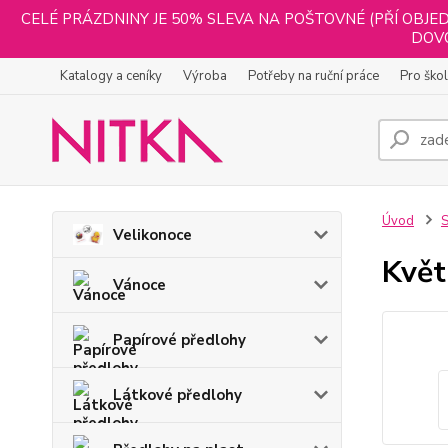
CELÉ PRÁZDNINY JE 50% SLEVA NA POŠTOVNÉ (PŘÍ OBJED
DOVO
Katalogy a ceníky
Výroba
Potřeby na ruční práce
Pro ško
Úvod
S
Velikonoce
Květ
Vánoce
Papírové předlohy
Látkové předlohy