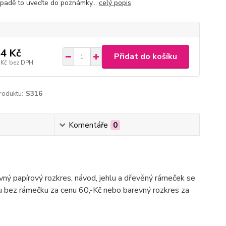
ípadě to uveďte do poznámky...
celý popis
4 Kč
Přidat do košíku
 Kč
bez DPH
roduktu:
S316
Komentáře
0
evný papírový rozkres, návod, jehlu a dřevěný rámeček se
du bez rámečku za cenu 60,-Kč nebo barevný rozkres za