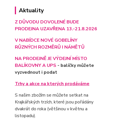
Aktuality
Z DŮVODU DOVOLENÉ BUDE
PRODEJNA UZAVŘENA 13.-21.8.2026
V NABÍDCE NOVÉ GOBELÍNY
RŮZNÝCH ROZMĚRŮ I NÁMĚTŮ
NA PRODEJNĚ JE VÝD
EJNÍ MÍSTO
BALÍKOVNY A UPS
- balíčky můžete
vyzvednout i podat
Trhy a akce na kterých prodáváme
S našim zbožím se můžete setkat na
Krajkářských trzích, které jsou pořádány
dvakrát do roka (většinou v květnu a
listopadu).