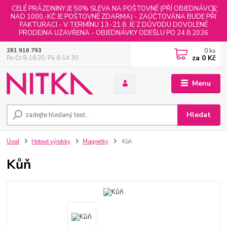
CELÉ PRÁZDNINY JE 50% SLEVA NA POŠTOVNÉ (PŘÍ OBJEDNÁVCE
NAD 1000,-KČ JE POŠTOVNÉ ZDARMA) - ZAÚČTOVÁNA BUDE PŘI
FAKTURACI - V TERMÍNU 13.-21.8. JE Z DŮVODU DOVOLENÉ
PRODEJNA UZAVŘENA - OBJEDNÁVKY ODEŠLU PO 24.8.2026
0
ks
281 916 793
za
0 Kč
Po-Čt 8-16:30, Pá 8-14:30
Menu
Hledat
Úvod
Hotové výrobky
Magnetky
Kůň
Kůň