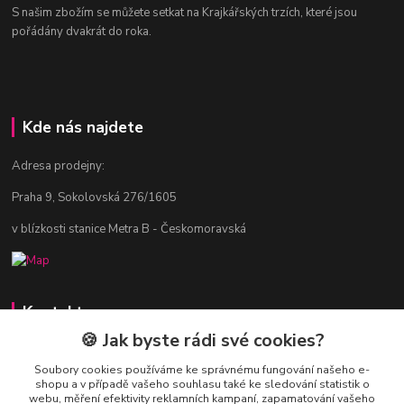
S našim zbožím se můžete setkat na Krajkářských trzích, které jsou
pořádány dvakrát do roka.
Kde nás najdete
Adresa prodejny:
Praha 9, Sokolovská 276/1605
v blízkosti stanice Metra B - Českomoravská
Kontakty
🍪 Jak byste rádi své cookies?
Jitka Vlasáková
281 916 793
Soubory cookies používáme ke správnému fungování našeho e-
shopu a v případě vašeho souhlasu také ke sledování statistik o
Po-Čt 8-16:30, Pá 8-14:30
webu, měření efektivity reklamních kampaní, zapamatování vašeho