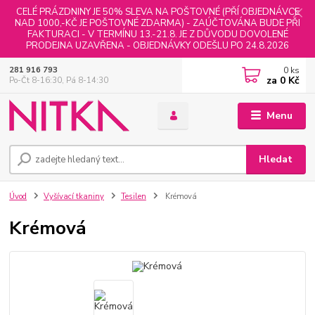
CELÉ PRÁZDNINY JE 50% SLEVA NA POŠTOVNÉ (PŘÍ OBJEDNÁVCE
NAD 1000,-KČ JE POŠTOVNÉ ZDARMA) - ZAÚČTOVÁNA BUDE PŘI
FAKTURACI - V TERMÍNU 13.-21.8. JE Z DŮVODU DOVOLENÉ
PRODEJNA UZAVŘENA - OBJEDNÁVKY ODEŠLU PO 24.8.2026
0
ks
281 916 793
za
0 Kč
Po-Čt 8-16:30, Pá 8-14:30
Menu
Hledat
Úvod
Vyšívací tkaniny
Tesilen
Krémová
Krémová