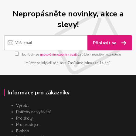
Nepropásněte novinky, akce a
slevy!
Přihlásit se
Souhlasím se
zpracováním osobních údajů
za účelem rozesílky newsletteru.
Můžete se kdykoli odhlásit. Zasíláme jednou za 14 dní.
Informace pro zákazníky
Výroba
Potřeby na vyšívání
Pro školy
Pro prodejce
E-shop