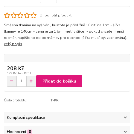
Ohodnotit produkt
Směsná tkanina na vyšívání, hustota je přibližně 18 nití na 1cm - šířka
tkaniny je 140cm - cena je za 1 bm (metr v šířce) - pokud chcete menší
rozměr, napište to do poznámky pro obchod (šířka musí být zachována).
celý popis
208 Kč
172 Kč
bez DPH
Přidat do košíku
Číslo produktu:
T-KR
Kompletní specifikace
Hodnocení
0