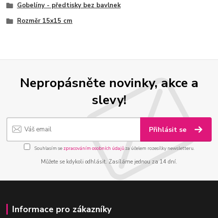
Gobelíny - předtisky bez bavlnek
Rozměr 15x15 cm
Nepropásněte novinky, akce a
slevy!
Přihlásit se
Souhlasím se
zpracováním osobních údajů
za účelem rozesílky newsletteru.
Můžete se kdykoli odhlásit. Zasíláme jednou za 14 dní.
Informace pro zákazníky