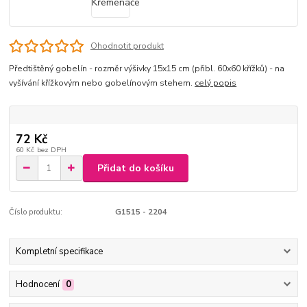
Ohodnotit produkt
Předtištěný gobelín - rozměr výšivky 15x15 cm (přibl. 60x60 křížků) - na
vyšívání křížkovým nebo gobelínovým stehem.
celý popis
72 Kč
60 Kč
bez DPH
Přidat do košíku
Číslo produktu:
G1515 - 2204
Kompletní specifikace
Hodnocení
0