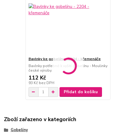
Bavlnky ke gobelínu - 2204 - křemenáče
Bavlnky potřebné k vyšití gobelínu - Moulinky
české výroby.
112 Kč
93 Kč
bez DPH
Přidat do košíku
Zboží zařazeno v kategoriích
Gobelíny