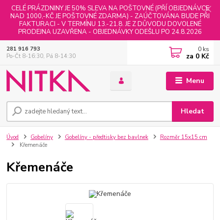
CELÉ PRÁZDNINY JE 50% SLEVA NA POŠTOVNÉ (PŘÍ OBJEDNÁVCE
NAD 1000,-KČ JE POŠTOVNÉ ZDARMA) - ZAÚČTOVÁNA BUDE PŘI
FAKTURACI - V TERMÍNU 13.-21.8. JE Z DŮVODU DOVOLENÉ
PRODEJNA UZAVŘENA - OBJEDNÁVKY ODEŠLU PO 24.8.2026
0
ks
281 916 793
za
0 Kč
Po-Čt 8-16:30, Pá 8-14:30
Menu
Hledat
Úvod
Gobelíny
Gobelíny - předtisky bez bavlnek
Rozměr 15x15 cm
Křemenáče
Křemenáče