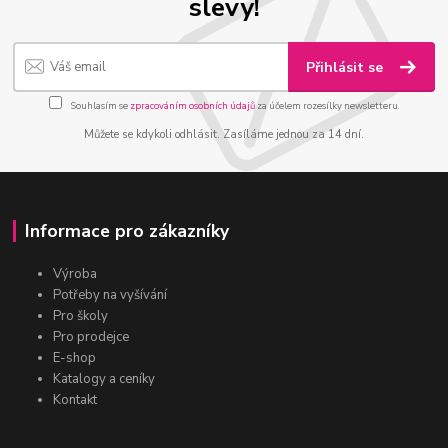
slevy!
Přihlásit se
Souhlasím se
zpracováním osobních údajů
za účelem rozesílky newsletteru.
Můžete se kdykoli odhlásit. Zasíláme jednou za 14 dní.
Informace pro zákazníky
Výroba
Potřeby na vyšívání
Pro školy
Pro prodejce
E-shop
Katalogy a ceníky
Kontakt