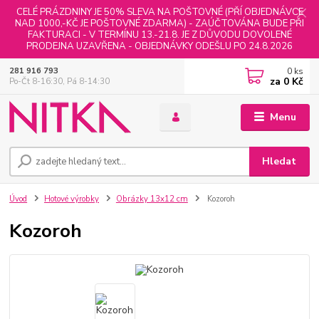
CELÉ PRÁZDNINY JE 50% SLEVA NA POŠTOVNÉ (PŘÍ OBJEDNÁVCE
NAD 1000,-KČ JE POŠTOVNÉ ZDARMA) - ZAÚČTOVÁNA BUDE PŘI
FAKTURACI - V TERMÍNU 13.-21.8. JE Z DŮVODU DOVOLENÉ
PRODEJNA UZAVŘENA - OBJEDNÁVKY ODEŠLU PO 24.8.2026
0
ks
281 916 793
za
0 Kč
Po-Čt 8-16:30, Pá 8-14:30
Menu
Hledat
Úvod
Hotové výrobky
Obrázky 13x12 cm
Kozoroh
Kozoroh