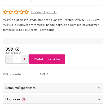
Ohodnotit produkt
Vyšitý obrázek křížkovým stehem na kanavě - rozměr výšivky 13 x 12 cm.
Výšivka je v dřevěném rámečku hnědé barvy se sklem (celkový rozměr
rámečku je 15,8 x 14,6 cm).
celý popis
399 Kč
330 Kč
bez DPH
Přidat do košíku
Číslo produktu:
SV410
Kompletní specifikace
Hodnocení
0