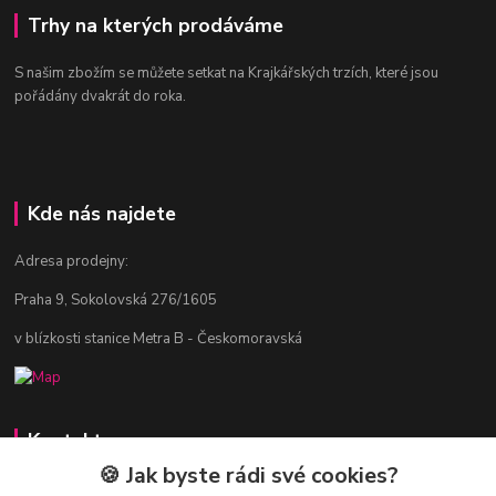
Trhy na kterých prodáváme
S našim zbožím se můžete setkat na Krajkářských trzích, které jsou
pořádány dvakrát do roka.
Kde nás najdete
Adresa prodejny:
Praha 9, Sokolovská 276/1605
v blízkosti stanice Metra B - Českomoravská
Kontakty
🍪 Jak byste rádi své cookies?
Jitka Vlasáková