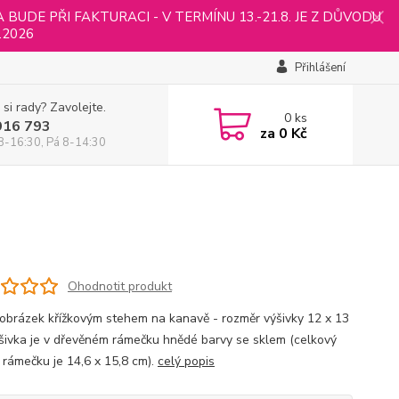
UDE PŘI FAKTURACI - V TERMÍNU 13.-21.8. JE Z DŮVODU
.2026
Přihlášení
 si rady? Zavolejte.
0
ks
916 793
za
0 Kč
8-16:30, Pá 8-14:30
Ohodnotit produkt
 obrázek křížkovým stehem na kanavě - rozměr výšivky 12 x 13
šivka je v dřevěném rámečku hnědé barvy se sklem (celkový
 rámečku je 14,6 x 15,8 cm).
celý popis