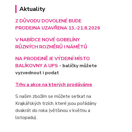
Aktuality
Z DŮVODU DOVOLENÉ BUDE
PRODEJNA UZAVŘENA 13.-21.8.2026
V NABÍDCE NOVÉ GOBELÍNY
RŮZNÝCH ROZMĚRŮ I NÁMĚTŮ
NA PRODEJNĚ JE VÝD
EJNÍ MÍSTO
BALÍKOVNY A UPS
- balíčky můžete
vyzvednout i podat
Trhy a akce na kterých prodáváme
S našim zbožím se můžete setkat na
Krajkářských trzích, které jsou pořádány
dvakrát do roka (většinou v květnu a
listopadu).