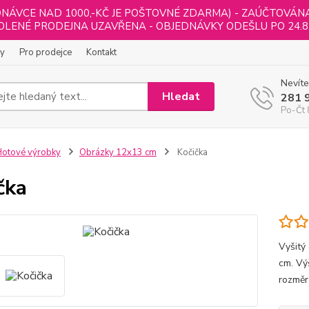
NÁVCE NAD 1000,-KČ JE POŠTOVNÉ ZDARMA) - ZAÚČTOVÁNA B
LENÉ PRODEJNA UZAVŘENA - OBJEDNÁVKY ODEŠLU PO 24.8
ly
Pro prodejce
Kontakt
Nevíte
Hledat
281 
Po-Čt 
otové výrobky
Obrázky 12x13 cm
Kočička
čka
Vyšitý
cm. Vý
rozměr