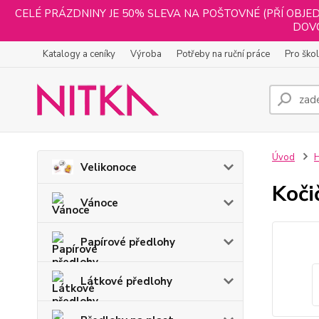
CELÉ PRÁZDNINY JE 50% SLEVA NA POŠTOVNÉ (PŘÍ OBJED
DOVO
Katalogy a ceníky
Výroba
Potřeby na ruční práce
Pro ško
Úvod
H
Velikonoce
Koči
Vánoce
Papírové předlohy
Látkové předlohy