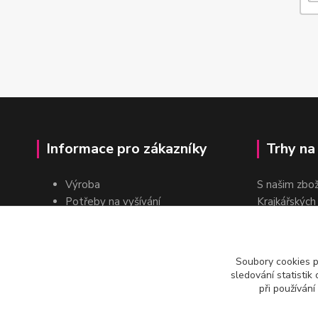
Informace pro zákazníky
Trhy na
Výroba
S našim zbo
Potřeby na vyšívání
Krajkářských
Pro školy
dvakrát do r
Pro prodejce
E-shop
Soubory cookies 
Katalogy a ceníky
sledování statisti
Kontakt
při používání