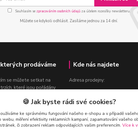
Souhlasím se
zpracováním osobních údajů
za účelem rozesílky newsletteru.
Můžete se kdykoli odhlásit. Zasíláme jednou za 14 dní.
 kterých prodáváme
Kde nás najdete
žím se můžete setkat na
Adresa prodejny:
 trzích, které jsou pořádány
Praha 9, Sokolovská 276/1605
oka.
🍪 Jak byste rádi své cookies?
v blízkosti stanice Metra B -
Českomoravská
používáme ke správnému fungování našeho e-shopu a v případě vašeho
k o webu, měření efektivity reklamních kampaní, zapamatování vašeho o
 stránek, či zobrazení reklam odpovídajících vašim preferencím.
Více k v