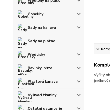
Předlohy na plast
Gobelíny
Sady na kanavu
Sady na plátno
Kompl
Předtisky
Komple
Bavlnky, příze
Vyšitý o
(celkový 
Plastová kanava
Vyšívací tkaniny
Ostatní galanterie