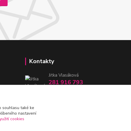
Kontakty
Jitka Vlasáková
281 916 793
Po-Čt 8-16:30, Pá 8-14:30
nitka@nitka.cz
 souhlasu také ke
blíbeného nastavení
yužití cookies