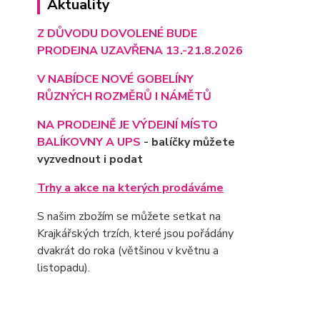
Aktuality
Z DŮVODU DOVOLENÉ BUDE
PRODEJNA UZAVŘENA 13.-21.8.2026
V NABÍDCE NOVÉ GOBELÍNY
RŮZNÝCH ROZMĚRŮ I NÁMĚTŮ
NA PRODEJNĚ JE VÝD
EJNÍ MÍSTO
BALÍKOVNY A UPS
- balíčky můžete
vyzvednout i podat
Trhy a akce na kterých prodáváme
S našim zbožím se můžete setkat na
Krajkářských trzích, které jsou pořádány
dvakrát do roka (většinou v květnu a
listopadu).