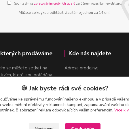
Souhlasím se
zpracováním osobních údajů
za účelem rozesílky newsletteru.
Můžete se kdykoli odhlásit. Zasíláme jednou za 14 dní.
 kterých prodáváme
Kde nás najdete
žím se můžete setkat na
Adresa prodejny:
 trzích, které jsou pořádány
Praha 9, Sokolovská 276/1605
oka.
🍪 Jak byste rádi své cookies?
v blízkosti stanice Metra B -
Českomoravská
používáme ke správnému fungování našeho e-shopu a v případě vašeho
k o webu, měření efektivity reklamních kampaní, zapamatování vašeho o
 stránek, či zobrazení reklam odpovídajících vašim preferencím.
Více k v
Nastavení