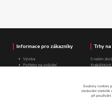
Informace pro zákazníky
Trhy na
Výroba
S našim zbo
Potřeby na vyšívání
Krajkářských
Pro školy
dvakrát do r
Pro prodejce
E-shop
Soubory cookies 
Katalogy a ceníky
sledování statisti
Kontakt
při používání