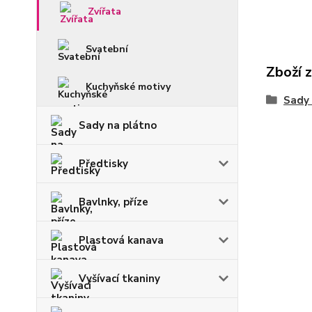
Zvířata
Svatební
Zboží 
Kuchyňské motivy
Sady
Sady na plátno
Předtisky
Bavlnky, příze
Plastová kanava
Vyšívací tkaniny