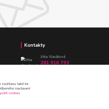
Kontakty
Jitka Vlasáková
281 916 793
Po-Čt 8-16:30, Pá 8-14:30
nitka@nitka.cz
 souhlasu také ke
blíbeného nastavení
yužití cookies