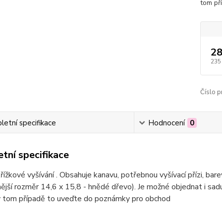
tom př
28
235
Číslo p
etní specifikace
Hodnocení
0
tní specifikace
řížkové vyšívání . Obsahuje kanavu, potřebnou vyšívací přízi, bar
ější rozměr 14,6 x 15,8 - hnědé dřevo). Je možné objednat i sa
 v tom případě to uveďte do poznámky pro obchod