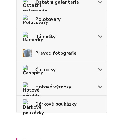
Ostatní galanterie
Polotovary
Rámečky
Převod fotografie
Časopisy
Hotové výrobky
Dárkové poukázky