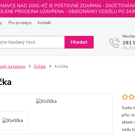
NÁVCE NAD 1000,-KČ JE POŠTOVNÉ ZDARMA) - ZAÚČTOVÁNA B
LENÉ PRODEJNA UZAVŘENA - OBJEDNÁVKY ODEŠLU PO 24.8
ly
Pro prodejce
Kontakt
Nevíte
Hledat
281 
Po-Čt 
ady na kanavu
Zvířata
Kočička
čka
Sada n
přízi,
sklem 
sadu b