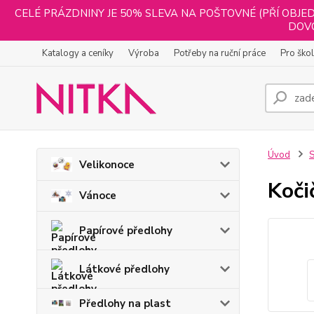
CELÉ PRÁZDNINY JE 50% SLEVA NA POŠTOVNÉ (PŘÍ OBJED
DOVO
Katalogy a ceníky
Výroba
Potřeby na ruční práce
Pro ško
Úvod
S
Velikonoce
Koči
Vánoce
Papírové předlohy
Látkové předlohy
Předlohy na plast