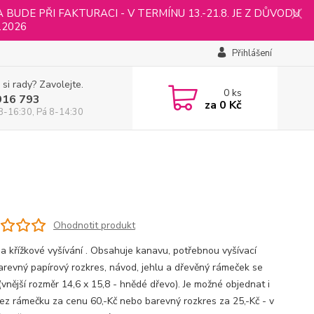
UDE PŘI FAKTURACI - V TERMÍNU 13.-21.8. JE Z DŮVODU
.2026
Přihlášení
 si rady? Zavolejte.
0
ks
916 793
za
0 Kč
8-16:30, Pá 8-14:30
Ohodnotit produkt
a křížkové vyšívání . Obsahuje kanavu, potřebnou vyšívací
 barevný papírový rozkres, návod, jehlu a dřevěný rámeček se
(vnější rozměr 14,6 x 15,8 - hnědé dřevo). Je možné objednat i
ez rámečku za cenu 60,-Kč nebo barevný rozkres za 25,-Kč - v