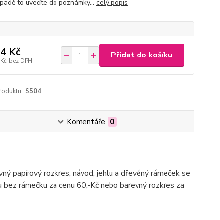
ípadě to uveďte do poznámky...
celý popis
4 Kč
Přidat do košíku
 Kč
bez DPH
roduktu:
S504
Komentáře
0
evný papírový rozkres, návod, jehlu a dřevěný rámeček se
du bez rámečku za cenu 60,-Kč nebo barevný rozkres za