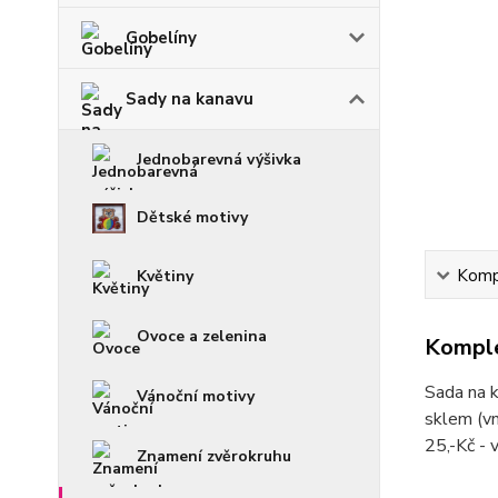
Gobelíny
Sady na kanavu
Jednobarevná výšivka
Dětské motivy
Kompl
Květiny
Ovoce a zelenina
Komple
Sada na k
Vánoční motivy
sklem (vn
25,-Kč -
Znamení zvěrokruhu