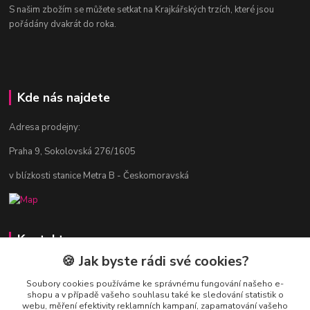
S našim zbožím se můžete setkat na Krajkářských trzích, které jsou
pořádány dvakrát do roka.
Kde nás najdete
Adresa prodejny:
Praha 9, Sokolovská 276/1605
v blízkosti stanice Metra B - Českomoravská
Kontakty
🍪 Jak byste rádi své cookies?
Jitka Vlasáková
281 916 793
Soubory cookies používáme ke správnému fungování našeho e-
shopu a v případě vašeho souhlasu také ke sledování statistik o
Po-Čt 8-16:30, Pá 8-14:30
webu, měření efektivity reklamních kampaní, zapamatování vašeho