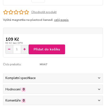
Ohodnotit produkt
Vyšitá magnetka na plastové kanavě.
celý popis
109 Kč
90 Kč
bez DPH
Přidat do košíku
Číslo produktu:
MV47
Kompletní specifikace
Hodnocení
0
Komentáře
0