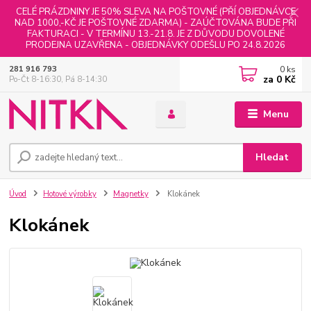
CELÉ PRÁZDNINY JE 50% SLEVA NA POŠTOVNÉ (PŘÍ OBJEDNÁVCE
NAD 1000,-KČ JE POŠTOVNÉ ZDARMA) - ZAÚČTOVÁNA BUDE PŘI
FAKTURACI - V TERMÍNU 13.-21.8. JE Z DŮVODU DOVOLENÉ
PRODEJNA UZAVŘENA - OBJEDNÁVKY ODEŠLU PO 24.8.2026
0
ks
281 916 793
za
0 Kč
Po-Čt 8-16:30, Pá 8-14:30
Menu
Hledat
Úvod
Hotové výrobky
Magnetky
Klokánek
Klokánek