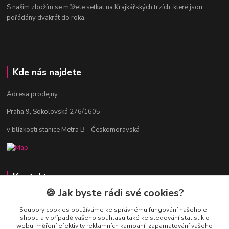
S našim zbožím se můžete setkat na Krajkářských trzích, které jsou
pořádány dvakrát do roka.
Kde nás najdete
Adresa prodejny:
Praha 9, Sokolovská 276/1605
v blízkosti stanice Metra B - Českomoravská
Kontakty
🍪 Jak byste rádi své cookies?
Jitka Vlasáková
281 916 793
Soubory cookies používáme ke správnému fungování našeho e-
shopu a v případě vašeho souhlasu také ke sledování statistik o
Po-Čt 8-16:30, Pá 8-14:30
webu, měření efektivity reklamních kampaní, zapamatování vašeho