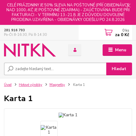
CELÉ PRÁZDNINY JE 50% SLEVA NA POŠTOVNÉ (PŘÍ OBJEDNÁVCE
NAD 1000,-KČ JE POŠTOVNÉ ZDARMA) - ZAÚČTOVÁNA BUDE PŘI
FAKTURACI - V TERMÍNU 13.-21.8. JE Z DŮVODU DOVOLENÉ
PRODEJNA UZAVŘENA - OBJEDNÁVKY ODEŠLU PO 24.8.2026
0
ks
281 916 793
za
0 Kč
Po-Čt 8-16:30, Pá 8-14:30
Menu
Hledat
Úvod
Hotové výrobky
Magnetky
Karta 1
Karta 1