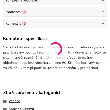
Kompletní specifikace
Hodnocení
0
Komentáře
0
Kompletní specifikace
Sada na křížkové vyšívání . Obsahuje kanavu, potřebnou vyšívací
přízi, barevný papírový rozkres, návod, jehlu a dřevěný rámeček se
sklem (vnější rozměr 14,6 x 15,8 - hnědé dřevo). Je možné
objednat i sadu bez rámečku za cenu 60,-Kč nebo barevný rozkres
za 25,-Kč - v tom případě to uveďte do poznámky pro obchod
Zboží zařazeno v kategoriích
Vánoce
Sady na kanavu