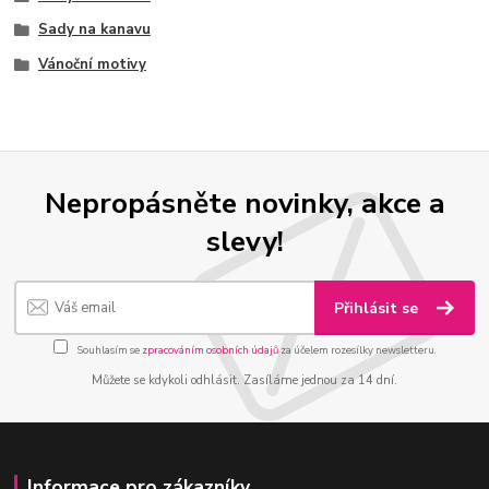
Sady na kanavu
Vánoční motivy
Nepropásněte novinky, akce a
slevy!
Přihlásit se
Souhlasím se
zpracováním osobních údajů
za účelem rozesílky newsletteru.
Můžete se kdykoli odhlásit. Zasíláme jednou za 14 dní.
Informace pro zákazníky