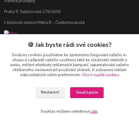
Adresa prodejny:
Praha 9, Sokolovská 276/1605
v blízkosti stanice Metra B - Českomoravská
🍪 Jak byste rádi své cookies?
Kontakty
Soubory cookies používáme ke správnému fungování našeho e-
shopu a v případě vašeho souhlasu také ke sledování statistik o
Jitka Vlasáková
webu, měření efektivity reklamních kampaní, zapamatování vašeho
281 916 793
oblíbeného nastavení při používání stránek, či zobrazení reklam
odpovídajících vašim preferencím.
Více k využití cookies
Po-Čt 8-16:30, Pá 8-14:30
nitka@nitka.cz
Souhlasím
Nastavení
Souhlas můžete odmítnout
zde
.
Vytvořeno na
Eshop-rychle.cz