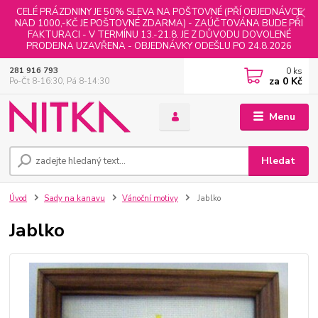
CELÉ PRÁZDNINY JE 50% SLEVA NA POŠTOVNÉ (PŘÍ OBJEDNÁVCE
NAD 1000,-KČ JE POŠTOVNÉ ZDARMA) - ZAÚČTOVÁNA BUDE PŘI
FAKTURACI - V TERMÍNU 13.-21.8. JE Z DŮVODU DOVOLENÉ
PRODEJNA UZAVŘENA - OBJEDNÁVKY ODEŠLU PO 24.8.2026
0
ks
281 916 793
za
0 Kč
Po-Čt 8-16:30, Pá 8-14:30
Menu
Hledat
Úvod
Sady na kanavu
Vánoční motivy
Jablko
Jablko