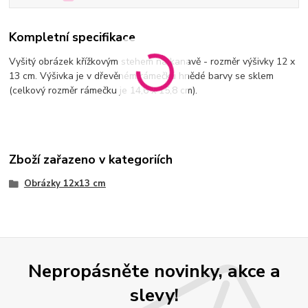
Kompletní specifikace
Vyšitý obrázek křížkovým stehem na kanavě - rozměr výšivky 12 x
13 cm. Výšivka je v dřevěném rámečku hnědé barvy se sklem
(celkový rozměr rámečku je 14,6 x 15,8 cm).
Zboží zařazeno v kategoriích
Obrázky 12x13 cm
Nepropásněte novinky, akce a
slevy!