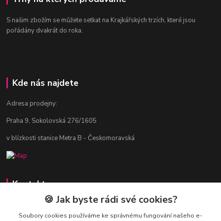
S našim zbožím se můžete setkat na Krajkářských trzích, které jsou
pořádány dvakrát do roka.
Kde nás najdete
Adresa prodejny:
Praha 9, Sokolovská 276/1605
v blízkosti stanice Metra B - Českomoravská
Kontakty
🍪 Jak byste rádi své cookies?
Jitka Vlasáková
281 916 793
Soubory cookies používáme ke správnému fungování našeho e-