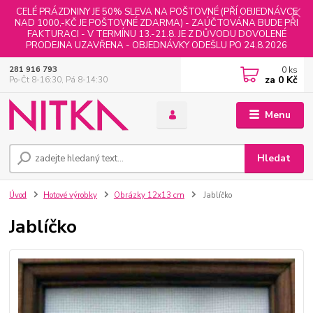
CELÉ PRÁZDNINY JE 50% SLEVA NA POŠTOVNÉ (PŘÍ OBJEDNÁVCE
NAD 1000,-KČ JE POŠTOVNÉ ZDARMA) - ZAÚČTOVÁNA BUDE PŘI
FAKTURACI - V TERMÍNU 13.-21.8. JE Z DŮVODU DOVOLENÉ
PRODEJNA UZAVŘENA - OBJEDNÁVKY ODEŠLU PO 24.8.2026
0
ks
281 916 793
za
0 Kč
Po-Čt 8-16:30, Pá 8-14:30
Menu
Hledat
Úvod
Hotové výrobky
Obrázky 12x13 cm
Jablíčko
Jablíčko