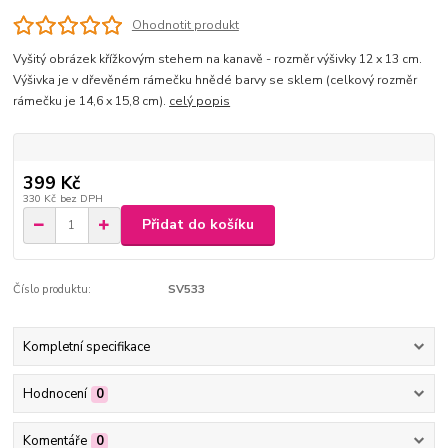
Ohodnotit produkt
Vyšitý obrázek křížkovým stehem na kanavě - rozměr výšivky 12 x 13 cm.
Výšivka je v dřevěném rámečku hnědé barvy se sklem (celkový rozměr
rámečku je 14,6 x 15,8 cm).
celý popis
399 Kč
330 Kč
bez DPH
Přidat do košíku
Číslo produktu:
SV533
Kompletní specifikace
Hodnocení
0
Komentáře
0