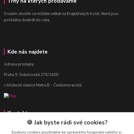
Trhy na kterých prodáváme
S našim zbožím se můžete setkat na Krajkářských trzích, které jsou
pořádány dvakrát do roka.
Kde nás najdete
Adresa prodejny:
Praha 9, Sokolovská 276/1605
v blízkosti stanice Metra B - Českomoravská
Kontakty
🍪 Jak byste rádi své cookies?
Jitka Vlasáková
281 916 793
Soubory cookies používáme ke správnému fungování našeho e-