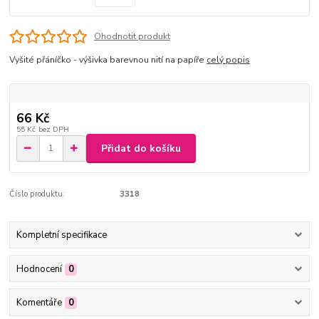
Ohodnotit produkt
Vyšité přáníčko - výšivka barevnou nití na papíře
celý popis
66 Kč
55 Kč
bez DPH
Přidat do košíku
Číslo produktu:
3318
Kompletní specifikace
Hodnocení
0
Komentáře
0