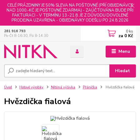
CELÉ PRÁZDNINY JE 50% SLEVA NA POŠTOVNÉ (PŘÍ OBJEDNÁVCE
NAD 1000,-KČ JE POŠTOVNÉ ZDARMA) - ZAÚČTOVÁNA BUDE PŘI
FAKTURACI - V TERMÍNU 13.-21.8. JE Z DŮVODU DOVOLENÉ
PRODEJNA UZAVŘENA - OBJEDNÁVKY ODEŠLU PO 24.8.2026
0
ks
281 916 793
za
0 Kč
Po-Čt 8-16:30, Pá 8-14:30
Menu
Hledat
Úvod
Hotové výrobky
Nítěná výšivka
Přáníčka
Hvězdička fialová
Hvězdička fialová