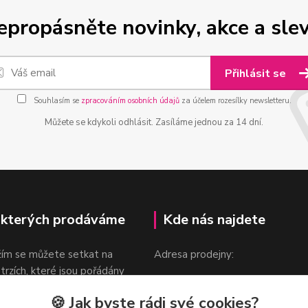
epropásněte novinky, akce a slev
Přihlásit se
Souhlasím se
zpracováním osobních údajů
za účelem rozesílky newsletteru.
Můžete se kdykoli odhlásit. Zasíláme jednou za 14 dní.
 kterých prodáváme
Kde nás najdete
žím se můžete setkat na
Adresa prodejny:
 trzích, které jsou pořádány
Praha 9, Sokolovská 276/1605
oka.
🍪 Jak byste rádi své cookies?