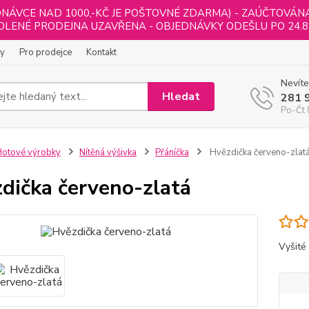
NÁVCE NAD 1000,-KČ JE POŠTOVNÉ ZDARMA) - ZAÚČTOVÁNA B
LENÉ PRODEJNA UZAVŘENA - OBJEDNÁVKY ODEŠLU PO 24.8
ly
Pro prodejce
Kontakt
Nevíte
Hledat
281 
Po-Čt 
otové výrobky
Nítěná výšivka
Přáníčka
Hvězdička červeno-zlat
dička červeno-zlatá
Vyšité