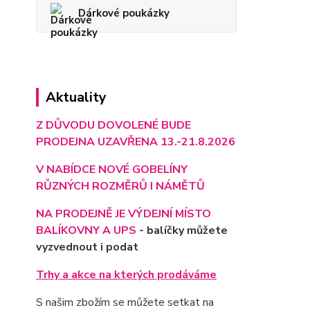
Dárkové poukázky
Aktuality
Z DŮVODU DOVOLENÉ BUDE
PRODEJNA UZAVŘENA 13.-21.8.2026
V NABÍDCE NOVÉ GOBELÍNY
RŮZNÝCH ROZMĚRŮ I NÁMĚTŮ
NA PRODEJNĚ JE VÝD
EJNÍ MÍSTO
BALÍKOVNY A UPS
- balíčky můžete
vyzvednout i podat
Trhy a akce na kterých prodáváme
S našim zbožím se můžete setkat na