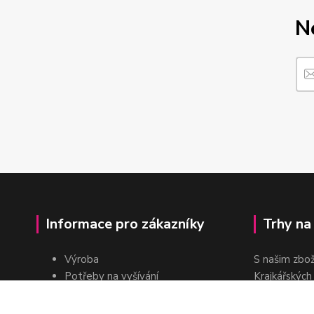
N
Informace pro zákazníky
Trhy na
Výroba
S našim zbo
Potřeby na vyšívání
Krajkářských
Pro školy
dvakrát do r
Pro prodejce