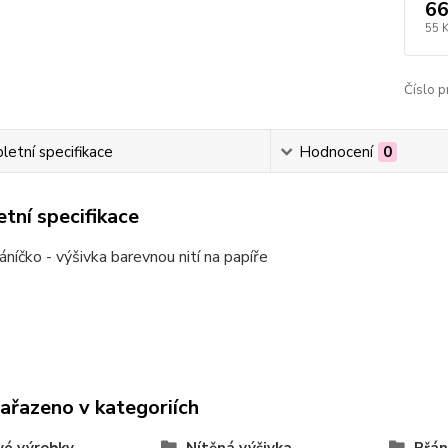
66
55 
Číslo p
etní specifikace
Hodnocení
0
tní specifikace
áníčko - výšivka barevnou nití na papíře
zařazeno v kategoriích