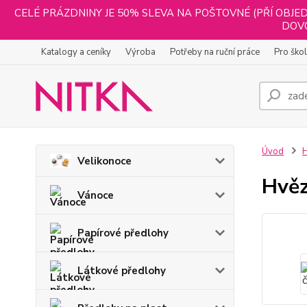
CELÉ PRÁZDNINY JE 50% SLEVA NA POŠTOVNÉ (PŘÍ OBJED
DOVO
Katalogy a ceníky
Výroba
Potřeby na ruční práce
Pro ško
Úvod
H
Velikonoce
Hvěz
Vánoce
Papírové předlohy
Látkové předlohy