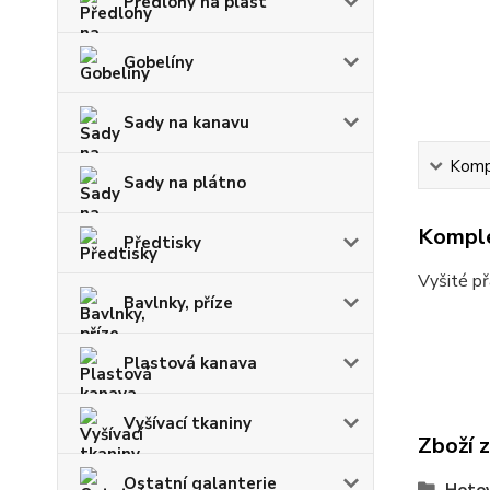
Předlohy na plast
Gobelíny
Sady na kanavu
Kompl
Sady na plátno
Komple
Předtisky
Vyšité př
Bavlnky, příze
Plastová kanava
Vyšívací tkaniny
Zboží 
Ostatní galanterie