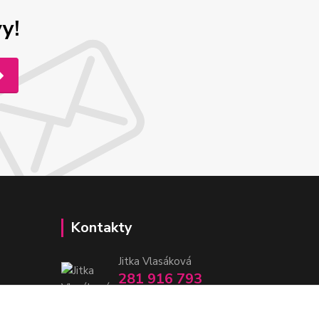
y!
Kontakty
Jitka Vlasáková
281 916 793
Po-Čt 8-16:30, Pá 8-14:30