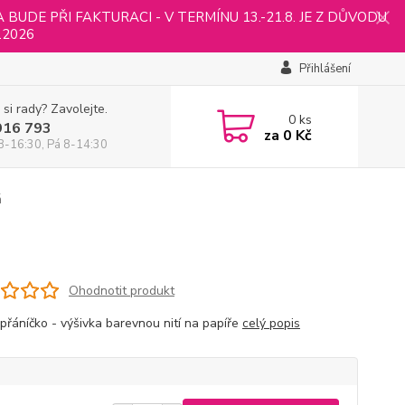
UDE PŘI FAKTURACI - V TERMÍNU 13.-21.8. JE Z DŮVODU
.2026
Přihlášení
 si rady? Zavolejte.
0
ks
916 793
za
0 Kč
8-16:30, Pá 8-14:30
á
Ohodnotit produkt
 přáníčko - výšivka barevnou nití na papíře
celý popis