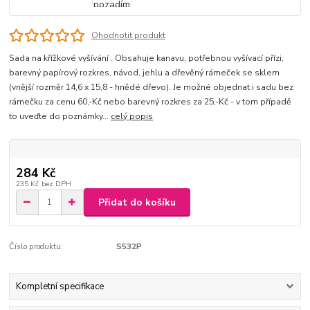
Ohodnotit produkt
Sada na křížkové vyšívání . Obsahuje kanavu, potřebnou vyšívací přízi,
barevný papírový rozkres, návod, jehlu a dřevěný rámeček se sklem
(vnější rozměr 14,6 x 15,8 - hnědé dřevo). Je možné objednat i sadu bez
rámečku za cenu 60,-Kč nebo barevný rozkres za 25,-Kč - v tom případě
to uveďte do poznámky...
celý popis
284 Kč
235 Kč
bez DPH
Přidat do košíku
Číslo produktu:
S532P
Kompletní specifikace