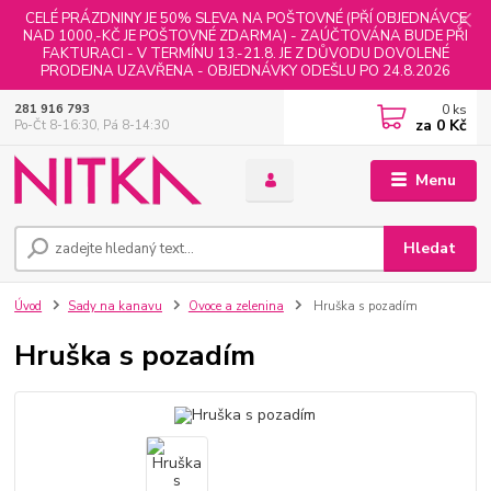
CELÉ PRÁZDNINY JE 50% SLEVA NA POŠTOVNÉ (PŘÍ OBJEDNÁVCE
NAD 1000,-KČ JE POŠTOVNÉ ZDARMA) - ZAÚČTOVÁNA BUDE PŘI
FAKTURACI - V TERMÍNU 13.-21.8. JE Z DŮVODU DOVOLENÉ
PRODEJNA UZAVŘENA - OBJEDNÁVKY ODEŠLU PO 24.8.2026
0
ks
281 916 793
za
0 Kč
Po-Čt 8-16:30, Pá 8-14:30
Menu
Hledat
Úvod
Sady na kanavu
Ovoce a zelenina
Hruška s pozadím
Hruška s pozadím