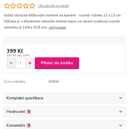
Ohodnotit produkt
Vyšitý obrázek křížkovým stehem na kanavě - rozměr výšivky 12 x 13 cm.
Výšivka je v dřevěném rámečku hnědé barvy se sklem (celkový rozměr
rámečku je 14,6 x 15,8 cm).
celý popis
399 Kč
330 Kč
bez DPH
Přidat do košíku
Číslo produktu:
SV534
Kompletní specifikace
Hodnocení
0
Komentáře
0