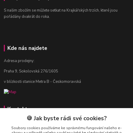
S našim zbožím se můžete setkat na Krajkářských trzích, které jsou
pořádány dvakrát do roka.
Kde nás najdete
Adresa prodejny:
Praha 9, Sokolovská 276/1605
v blízkosti stanice Metra B - Českomoravská
Kontakty
🍪 Jak byste rádi své cookies?
Jitka Vlasáková
281 916 793
Soubory cookies používáme ke správnému fungování našeho e-
shopu a v případě vašeho souhlasu také ke sledování statistik o