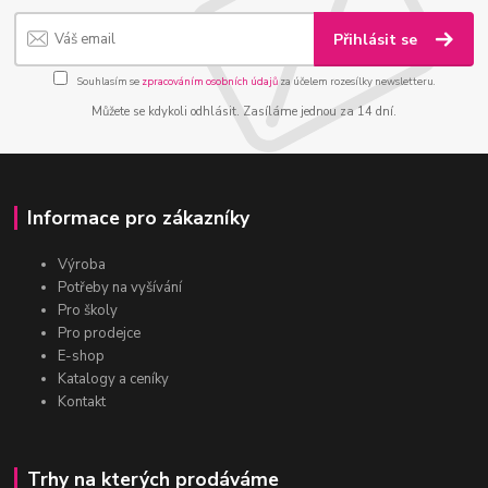
Přihlásit se
Souhlasím se
zpracováním osobních údajů
za účelem rozesílky newsletteru.
Můžete se kdykoli odhlásit. Zasíláme jednou za 14 dní.
Informace pro zákazníky
Výroba
Potřeby na vyšívání
Pro školy
Pro prodejce
E-shop
Katalogy a ceníky
Kontakt
Trhy na kterých prodáváme