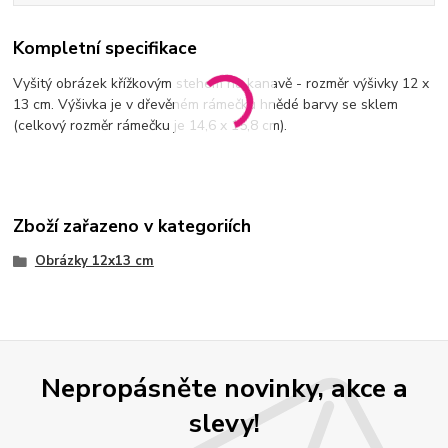
Kompletní specifikace
Vyšitý obrázek křížkovým stehem na kanavě - rozměr výšivky 12 x
13 cm. Výšivka je v dřevěném rámečku hnědé barvy se sklem
(celkový rozměr rámečku je 14,6 x 15,8 cm).
Zboží zařazeno v kategoriích
Obrázky 12x13 cm
Nepropásněte novinky, akce a
slevy!