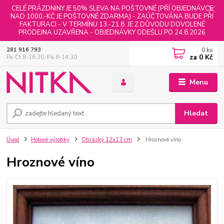
CELÉ PRÁZDNINY JE 50% SLEVA NA POŠTOVNÉ (PŘÍ OBJEDNÁVCE
NAD 1000,-KČ JE POŠTOVNÉ ZDARMA) - ZAÚČTOVÁNA BUDE PŘI
FAKTURACI - V TERMÍNU 13.-21.8. JE Z DŮVODU DOVOLENÉ
PRODEJNA UZAVŘENA - OBJEDNÁVKY ODEŠLU PO 24.8.2026
0
ks
281 916 793
za
0 Kč
Po-Čt 8-16:30, Pá 8-14:30
Menu
Hledat
Úvod
Hotové výrobky
Obrázky 12x13 cm
Hroznové víno
Hroznové víno