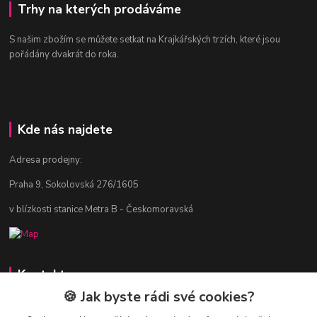
Trhy na kterých prodáváme
S našim zbožím se můžete setkat na Krajkářských trzích, které jsou
pořádány dvakrát do roka.
Kde nás najdete
Adresa prodejny:
Praha 9, Sokolovská 276/1605
v blízkosti stanice Metra B - Českomoravská
Kontakty
🍪 Jak byste rádi své cookies?
Jitka Vlasáková