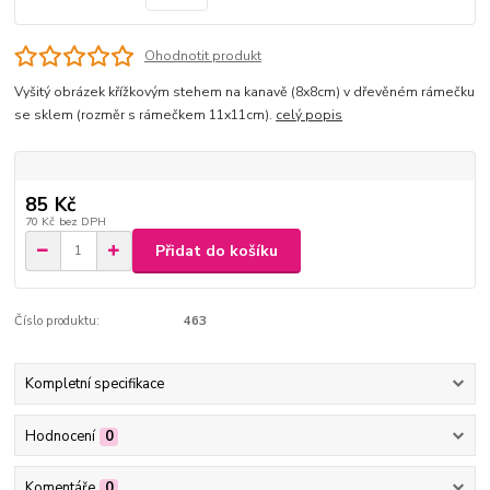
Ohodnotit produkt
Vyšitý obrázek křížkovým stehem na kanavě (8x8cm) v dřevěném rámečku
se sklem (rozměr s rámečkem 11x11cm).
celý popis
85 Kč
70 Kč
bez DPH
Přidat do košíku
Číslo produktu:
463
Kompletní specifikace
Hodnocení
0
Komentáře
0