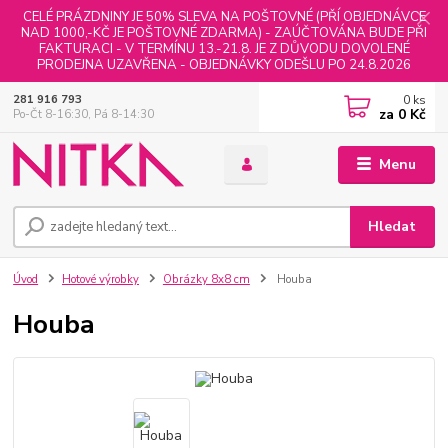
CELÉ PRÁZDNINY JE 50% SLEVA NA POŠTOVNÉ (PŘÍ OBJEDNÁVCE
NAD 1000,-KČ JE POŠTOVNÉ ZDARMA) - ZAÚČTOVÁNA BUDE PŘI
FAKTURACI - V TERMÍNU 13.-21.8. JE Z DŮVODU DOVOLENÉ
PRODEJNA UZAVŘENA - OBJEDNÁVKY ODEŠLU PO 24.8.2026
0
ks
281 916 793
za
0 Kč
Po-Čt 8-16:30, Pá 8-14:30
Menu
Hledat
Úvod
Hotové výrobky
Obrázky 8x8 cm
Houba
Houba