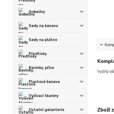
Gobelíny
Sady na kanavu
Sady na plátno
Kompl
Předtisky
Komple
Bavlnky, příze
Vyšitý o
Plastová kanava
Vyšívací tkaniny
Zboží 
Ostatní galanterie