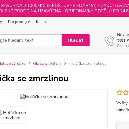
NÁVCE NAD 1000,-KČ JE POŠTOVNÉ ZDARMA) - ZAÚČTOVÁNA B
LENÉ PRODEJNA UZAVŘENA - OBJEDNÁVKY ODEŠLU PO 24.8
ly
Pro prodejce
Kontakt
Nevíte
Hledat
281 
Po-Čt 
otové výrobky
Obrázky 8x8 cm
Holčička se zmrzlinou
ička se zmrzlinou
Vyšitý
rámečk