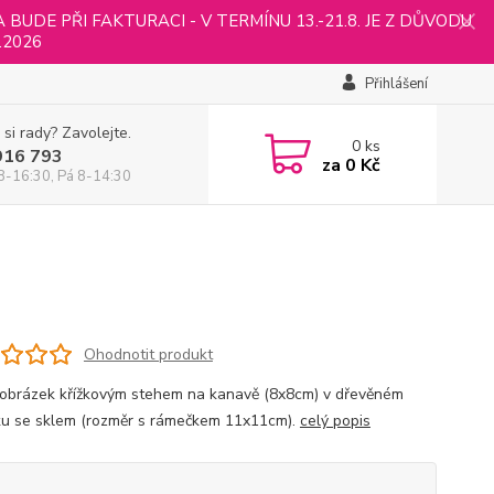
UDE PŘI FAKTURACI - V TERMÍNU 13.-21.8. JE Z DŮVODU
.2026
Přihlášení
 si rady? Zavolejte.
0
ks
916 793
za
0 Kč
8-16:30, Pá 8-14:30
Ohodnotit produkt
 obrázek křížkovým stehem na kanavě (8x8cm) v dřevěném
u se sklem (rozměr s rámečkem 11x11cm).
celý popis