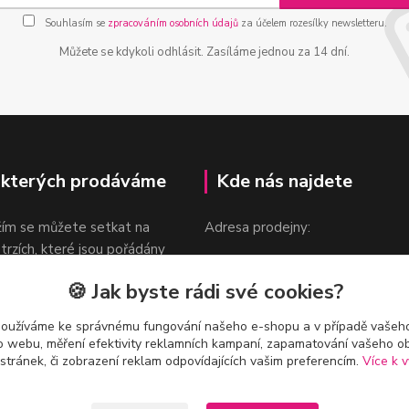
Souhlasím se
zpracováním osobních údajů
za účelem rozesílky newsletteru.
Můžete se kdykoli odhlásit. Zasíláme jednou za 14 dní.
 kterých prodáváme
Kde nás najdete
žím se můžete setkat na
Adresa prodejny:
 trzích, které jsou pořádány
Praha 9, Sokolovská 276/1605
oka.
🍪 Jak byste rádi své cookies?
v blízkosti stanice Metra B -
Českomoravská
používáme ke správnému fungování našeho e-shopu a v případě vašeho
k o webu, měření efektivity reklamních kampaní, zapamatování vašeho o
 stránek, či zobrazení reklam odpovídajících vašim preferencím.
Více k v