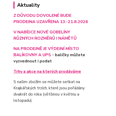
Aktuality
Z DŮVODU DOVOLENÉ BUDE
PRODEJNA UZAVŘENA 13.-21.8.2026
V NABÍDCE NOVÉ GOBELÍNY
RŮZNÝCH ROZMĚRŮ I NÁMĚTŮ
NA PRODEJNĚ JE VÝD
EJNÍ MÍSTO
BALÍKOVNY A UPS
- balíčky můžete
vyzvednout i podat
Trhy a akce na kterých prodáváme
S našim zbožím se můžete setkat na
Krajkářských trzích, které jsou pořádány
dvakrát do roka (většinou v květnu a
listopadu).