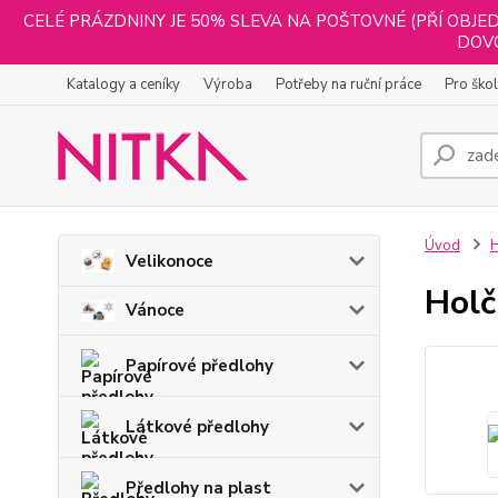
CELÉ PRÁZDNINY JE 50% SLEVA NA POŠTOVNÉ (PŘÍ OBJED
DOVO
Katalogy a ceníky
Výroba
Potřeby na ruční práce
Pro ško
Úvod
H
Velikonoce
Holč
Vánoce
Papírové předlohy
Látkové předlohy
Předlohy na plast