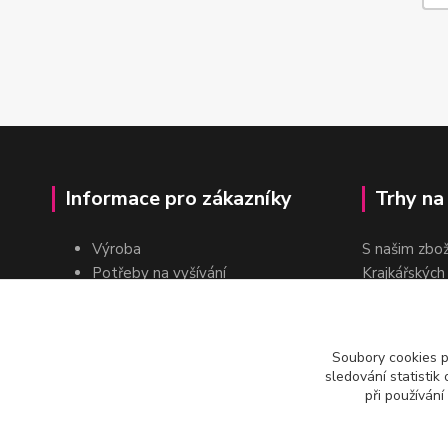
Informace pro zákazníky
Trhy na
Výroba
S našim zbo
Potřeby na vyšívání
Krajkářských
Pro školy
dvakrát do r
Pro prodejce
E-shop
Soubory cookies 
Katalogy a ceníky
sledování statisti
Kontakt
při používání