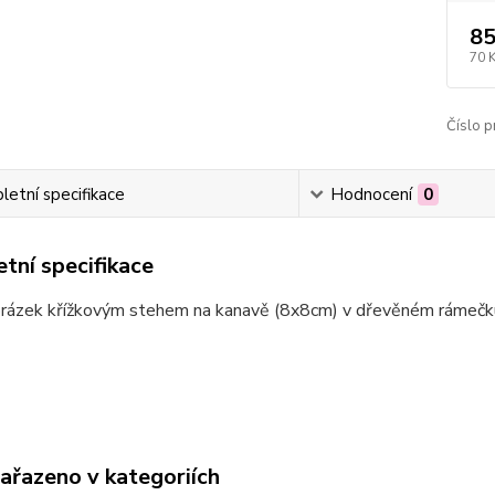
85
70 
Číslo p
etní specifikace
Hodnocení
0
tní specifikace
brázek křížkovým stehem na kanavě (8x8cm) v dřevěném rámeč
zařazeno v kategoriích