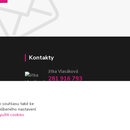
Kontakty
Jitka Vlasáková
281 916 793
Po-Čt 8-16:30, Pá 8-14:30
nitka@nitka.cz
 souhlasu také ke
blíbeného nastavení
yužití cookies