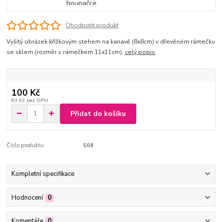
Ohodnotit produkt
Vyšitý obrázek křížkovým stehem na kanavě (8x8cm) v dřevěném rámečku
se sklem (rozměr s rámečkem 11x11cm).
celý popis
100 Kč
83 Kč
bez DPH
Přidat do košíku
Číslo produktu:
508
Kompletní specifikace
Hodnocení
0
Komentáře
0