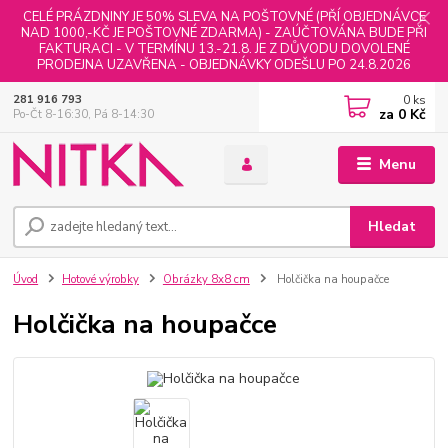
CELÉ PRÁZDNINY JE 50% SLEVA NA POŠTOVNÉ (PŘÍ OBJEDNÁVCE
NAD 1000,-KČ JE POŠTOVNÉ ZDARMA) - ZAÚČTOVÁNA BUDE PŘI
FAKTURACI - V TERMÍNU 13.-21.8. JE Z DŮVODU DOVOLENÉ
PRODEJNA UZAVŘENA - OBJEDNÁVKY ODEŠLU PO 24.8.2026
0
ks
281 916 793
za
0 Kč
Po-Čt 8-16:30, Pá 8-14:30
Menu
Hledat
Úvod
Hotové výrobky
Obrázky 8x8 cm
Holčička na houpačce
Holčička na houpačce