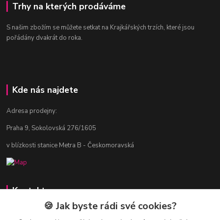
Trhy na kterých prodáváme
S našim zbožím se můžete setkat na Krajkářských trzích, které jsou
pořádány dvakrát do roka.
Kde nás najdete
Adresa prodejny:
Praha 9, Sokolovská 276/1605
v blízkosti stanice Metra B - Českomoravská
Kontakty
🍪 Jak byste rádi své cookies?
Jitka Vlasáková