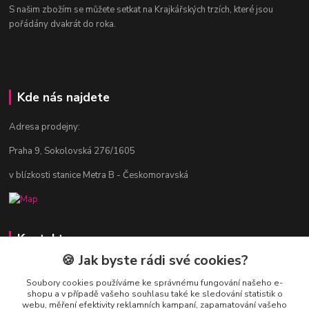
S našim zbožím se můžete setkat na Krajkářských trzích, které jsou
pořádány dvakrát do roka.
Kde nás najdete
Adresa prodejny:
Praha 9, Sokolovská 276/1605
v blízkosti stanice Metra B - Českomoravská
Kontakty
🍪 Jak byste rádi své cookies?
Jitka Vlasáková
281 916 793
Soubory cookies používáme ke správnému fungování našeho e-
shopu a v případě vašeho souhlasu také ke sledování statistik o
Po-Čt 8-16:30, Pá 8-14:30
webu, měření efektivity reklamních kampaní, zapamatování vašeho