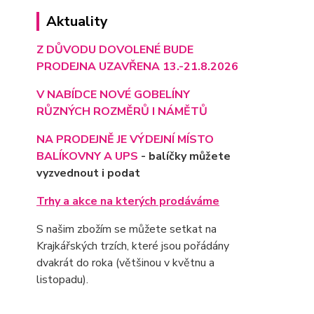
Aktuality
Z DŮVODU DOVOLENÉ BUDE
PRODEJNA UZAVŘENA 13.-21.8.2026
V NABÍDCE NOVÉ GOBELÍNY
RŮZNÝCH ROZMĚRŮ I NÁMĚTŮ
NA PRODEJNĚ JE VÝD
EJNÍ MÍSTO
BALÍKOVNY A UPS
- balíčky můžete
vyzvednout i podat
Trhy a akce na kterých prodáváme
S našim zbožím se můžete setkat na
Krajkářských trzích, které jsou pořádány
dvakrát do roka (většinou v květnu a
listopadu).