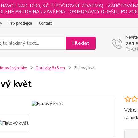
NÁVCE NAD 1000,-KČ JE POŠTOVNÉ ZDARMA) - ZAÚČTOVÁNA B
LENÉ PRODEJNA UZAVŘENA - OBJEDNÁVKY ODEŠLU PO 24.8
ly
Pro prodejce
Kontakt
Nevíte
Hledat
281 
Po-Čt 
otové výrobky
Obrázky 8x8 cm
Fialový květ
ový květ
Vyšitý
rámečk