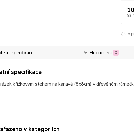
10
83 
Číslo p
etní specifikace
Hodnocení
0
tní specifikace
brázek křížkovým stehem na kanavě (8x8cm) v dřevěném rámeč
zařazeno v kategoriích