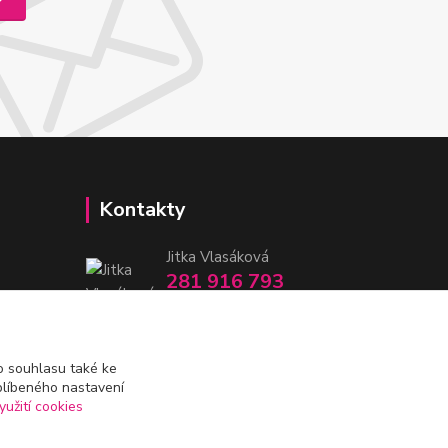
Kontakty
Jitka Vlasáková
281 916 793
Po-Čt 8-16:30, Pá 8-14:30
nitka@nitka.cz
 souhlasu také ke
blíbeného nastavení
yužití cookies