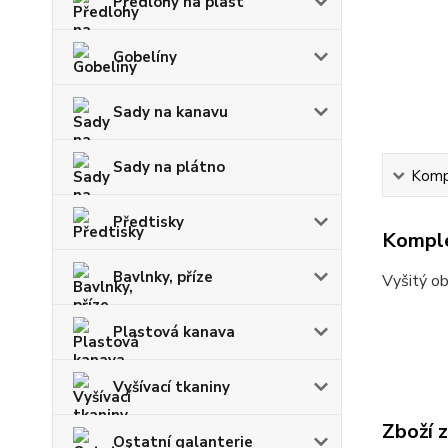
Předlohy na plast
Gobelíny
Sady na kanavu
Sady na plátno
Kompl
Předtisky
Komple
Bavlnky, příze
Vyšitý o
Plastová kanava
Vyšívací tkaniny
Zboží 
Ostatní galanterie