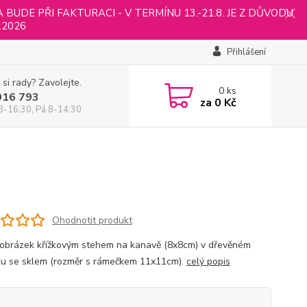
UDE PŘI FAKTURACI - V TERMÍNU 13.-21.8. JE Z DŮVODU
.2026
Přihlášení
 si rady? Zavolejte.
0
ks
916 793
za
0 Kč
8-16:30, Pá 8-14:30
Ohodnotit produkt
 obrázek křížkovým stehem na kanavě (8x8cm) v dřevěném
u se sklem (rozměr s rámečkem 11x11cm).
celý popis