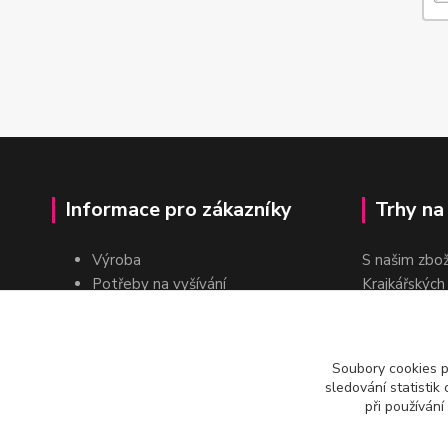
Informace pro zákazníky
Trhy na
Výroba
S našim zbo
Potřeby na vyšívání
Krajkářských
Pro školy
dvakrát do r
Pro prodejce
E-shop
Soubory cookies 
Katalogy a ceníky
sledování statisti
Kontakt
při používání