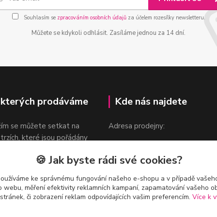
Souhlasím se
zpracováním osobních údajů
za účelem rozesílky newsletteru.
Můžete se kdykoli odhlásit. Zasíláme jednou za 14 dní.
 kterých prodáváme
Kde nás najdete
žím se můžete setkat na
Adresa prodejny:
 trzích, které jsou pořádány
Praha 9, Sokolovská 276/1605
oka.
🍪 Jak byste rádi své cookies?
v blízkosti stanice Metra B -
Českomoravská
používáme ke správnému fungování našeho e-shopu a v případě vašeho
k o webu, měření efektivity reklamních kampaní, zapamatování vašeho o
 stránek, či zobrazení reklam odpovídajících vašim preferencím.
Více k v