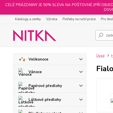
CELÉ PRÁZDNINY JE 50% SLEVA NA POŠTOVNÉ (PŘÍ OBJED
DOVO
Katalogy a ceníky
Výroba
Potřeby na ruční práce
Pro ško
Úvod
H
Velikonoce
Fial
Vánoce
Papírové předlohy
Látkové předlohy