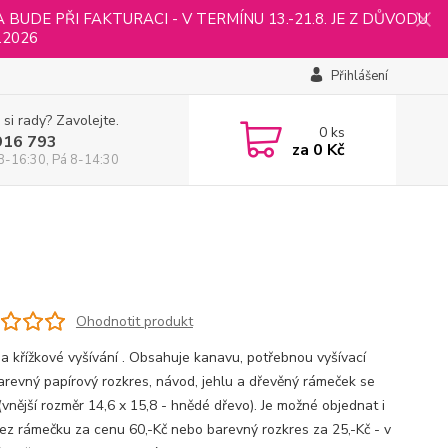
UDE PŘI FAKTURACI - V TERMÍNU 13.-21.8. JE Z DŮVODU
.2026
Přihlášení
 si rady? Zavolejte.
0
ks
916 793
za
0 Kč
8-16:30, Pá 8-14:30
Ohodnotit produkt
a křížkové vyšívání . Obsahuje kanavu, potřebnou vyšívací
 barevný papírový rozkres, návod, jehlu a dřevěný rámeček se
(vnější rozměr 14,6 x 15,8 - hnědé dřevo). Je možné objednat i
ez rámečku za cenu 60,-Kč nebo barevný rozkres za 25,-Kč - v