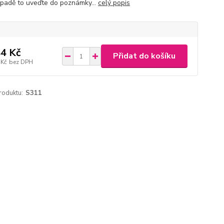
ípadě to uveďte do poznámky...
celý popis
4 Kč
Přidat do košíku
 Kč
bez DPH
roduktu:
S311