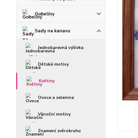
Gobelíny
Sady na kanavu
Jednobarevná výšivka
Dětské motivy
Květiny
Ovoce a zelenina
Vánoční motivy
Znamení zvěrokruhu