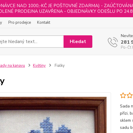
NÁVCE NAD 1000,-KČ JE POŠTOVNÉ ZDARMA) - ZAÚČTOVÁNA B
LENÉ PRODEJNA UZAVŘENA - OBJEDNÁVKY ODEŠLU PO 24.8
ly
Pro prodejce
Kontakt
Nevíte
Hledat
281 
Po-Čt 
ady na kanavu
Květiny
Fialky
ky
Sada n
přízi,
sklem 
sadu b