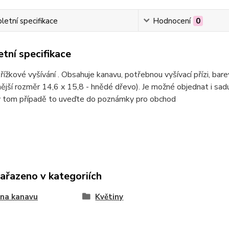
etní specifikace
Hodnocení
0
tní specifikace
řížkové vyšívání . Obsahuje kanavu, potřebnou vyšívací přízi, bar
ější rozměr 14,6 x 15,8 - hnědé dřevo). Je možné objednat i sa
 v tom případě to uveďte do poznámky pro obchod
zařazeno v kategoriích
 na kanavu
Květiny