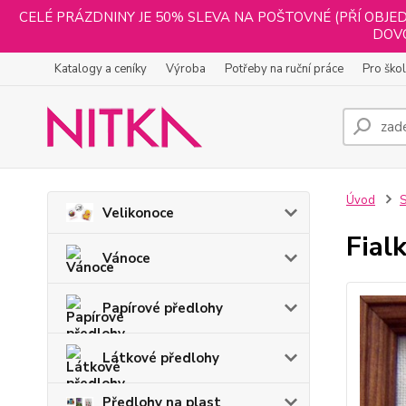
CELÉ PRÁZDNINY JE 50% SLEVA NA POŠTOVNÉ (PŘÍ OBJED
DOVO
Katalogy a ceníky
Výroba
Potřeby na ruční práce
Pro ško
Úvod
S
Velikonoce
Fial
Vánoce
Papírové předlohy
Látkové předlohy
Předlohy na plast