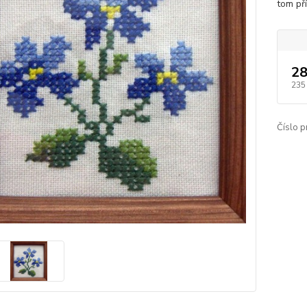
tom př
28
235
Číslo p