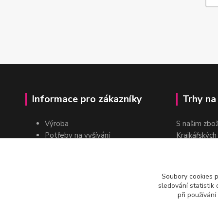
Informace pro zákazníky
Trhy na
Výroba
S našim zbo
Potřeby na vyšívání
Krajkářských
Pro školy
dvakrát do r
Pro prodejce
E-shop
Soubory cookies 
Katalogy a ceníky
sledování statisti
Kontakt
při používání