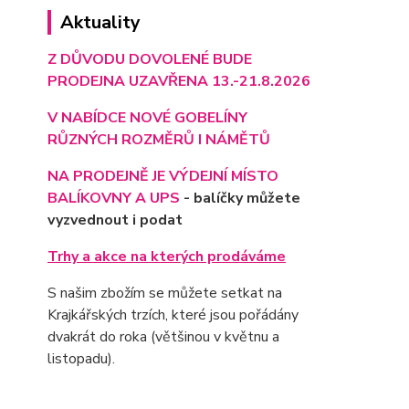
Aktuality
Z DŮVODU DOVOLENÉ BUDE
PRODEJNA UZAVŘENA 13.-21.8.2026
V NABÍDCE NOVÉ GOBELÍNY
RŮZNÝCH ROZMĚRŮ I NÁMĚTŮ
NA PRODEJNĚ JE VÝD
EJNÍ MÍSTO
BALÍKOVNY A UPS
- balíčky můžete
vyzvednout i podat
Trhy a akce na kterých prodáváme
S našim zbožím se můžete setkat na
Krajkářských trzích, které jsou pořádány
dvakrát do roka (většinou v květnu a
listopadu).