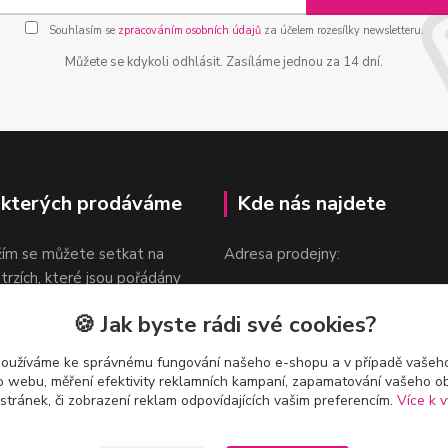
Souhlasím se
zpracováním osobních údajů
za účelem rozesílky newsletteru.
Můžete se kdykoli odhlásit. Zasíláme jednou za 14 dní.
 kterých prodáváme
Kde nás najdete
žím se můžete setkat na
Adresa prodejny:
 trzích, které jsou pořádány
Praha 9, Sokolovská 276/1605
oka.
🍪 Jak byste rádi své cookies?
v blízkosti stanice Metra B -
Českomoravská
používáme ke správnému fungování našeho e-shopu a v případě vašeho
k o webu, měření efektivity reklamních kampaní, zapamatování vašeho o
 stránek, či zobrazení reklam odpovídajících vašim preferencím.
Více k v