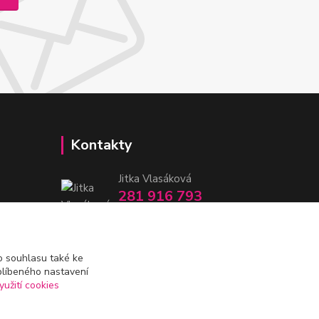
Kontakty
Jitka Vlasáková
281 916 793
Po-Čt 8-16:30, Pá 8-14:30
nitka@nitka.cz
 souhlasu také ke
blíbeného nastavení
yužití cookies