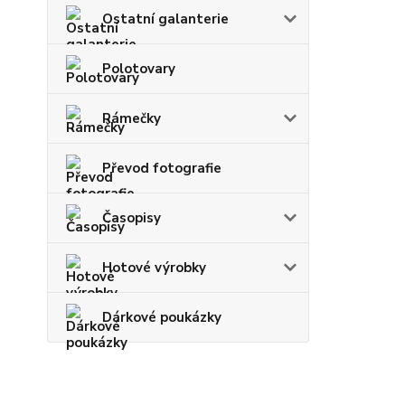
Ostatní galanterie
Polotovary
Rámečky
Převod fotografie
Časopisy
Hotové výrobky
Dárkové poukázky