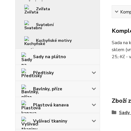
Zvířata
Kompl
Svatební
Komple
Kuchyňské motivy
Sada na k
sklem (vn
25,-Kč -
Sady na plátno
Předtisky
Bavlnky, příze
Zboží 
Plastová kanava
Sady
Vyšívací tkaniny