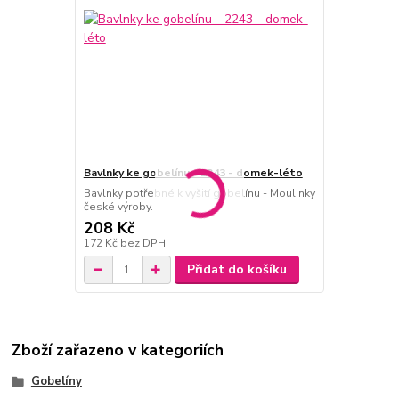
Bavlnky ke gobelínu - 2243 - domek-léto
Bavlnky potřebné k vyšití gobelínu - Moulinky
české výroby.
208 Kč
172 Kč
bez DPH
Přidat do košíku
Zboží zařazeno v kategoriích
Gobelíny