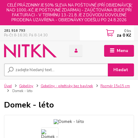
CELÉ PRÁZDNINY JE 50% SLEVA NA POŠTOVNÉ (PŘÍ OBJEDNÁVCE
NAD 1000,-KČ JE POŠTOVNÉ ZDARMA) - ZAÚČTOVÁNA BUDE PŘI
FAKTURACI - V TERMÍNU 13.-21.8. JE Z DŮVODU DOVOLENÉ
PRODEJNA UZAVŘENA - OBJEDNÁVKY ODEŠLU PO 24.8.2026
0
ks
281 916 793
za
0 Kč
Po-Čt 8-16:30, Pá 8-14:30
Menu
Hledat
Úvod
Gobelíny
Gobelíny - předtisky bez bavlnek
Rozměr 15x15 cm
Domek - léto
Domek - léto