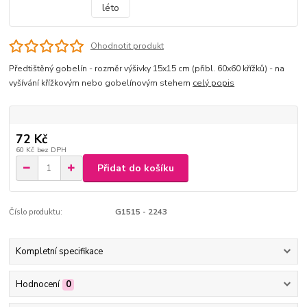
Ohodnotit produkt
Předtištěný gobelín - rozměr výšivky 15x15 cm (přibl. 60x60 křížků) - na
vyšívání křížkovým nebo gobelínovým stehem
celý popis
72 Kč
60 Kč
bez DPH
Přidat do košíku
Číslo produktu:
G1515 - 2243
Kompletní specifikace
Hodnocení
0