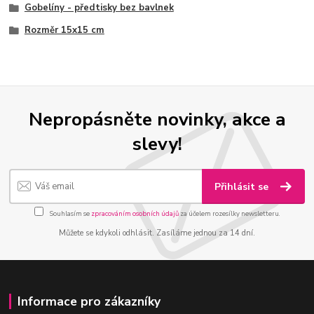
Gobelíny - předtisky bez bavlnek
Rozměr 15x15 cm
Nepropásněte novinky, akce a
slevy!
Přihlásit se
Souhlasím se
zpracováním osobních údajů
za účelem rozesílky newsletteru.
Můžete se kdykoli odhlásit. Zasíláme jednou za 14 dní.
Informace pro zákazníky