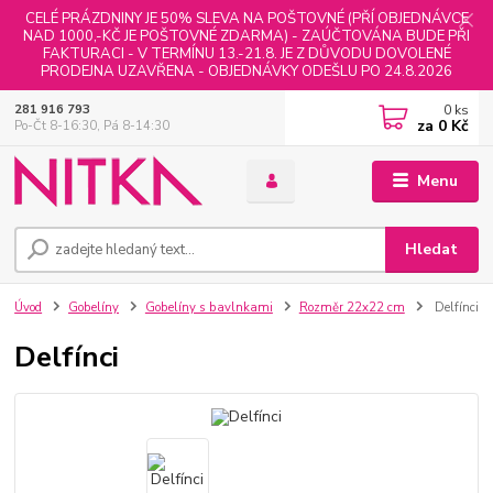
CELÉ PRÁZDNINY JE 50% SLEVA NA POŠTOVNÉ (PŘÍ OBJEDNÁVCE
NAD 1000,-KČ JE POŠTOVNÉ ZDARMA) - ZAÚČTOVÁNA BUDE PŘI
FAKTURACI - V TERMÍNU 13.-21.8. JE Z DŮVODU DOVOLENÉ
PRODEJNA UZAVŘENA - OBJEDNÁVKY ODEŠLU PO 24.8.2026
0
ks
281 916 793
za
0 Kč
Po-Čt 8-16:30, Pá 8-14:30
Menu
Hledat
Úvod
Gobelíny
Gobelíny s bavlnkami
Rozměr 22x22 cm
Delfínci
Delfínci