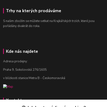
Trhy na kterých prodáváme
S našim zbožím se můžete setkat na Krajkářských trzích, které jsou
pořádány dvakrát do roka.
Kde nás najdete
Adresa prodejny:
Praha 9, Sokolovská 276/1605
v blízkosti stanice Metra B - Českomoravská
Kontakty