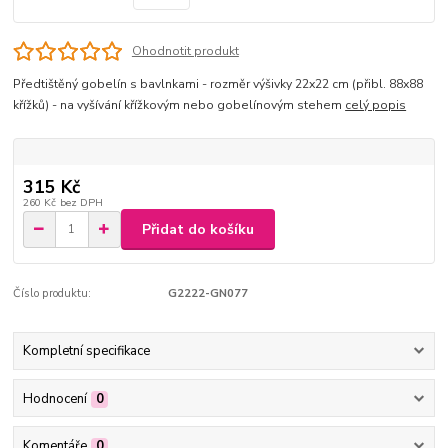
Ohodnotit produkt
Předtištěný gobelín s bavlnkami - rozměr výšivky 22x22 cm (přibl. 88x88
křížků) - na vyšívání křížkovým nebo gobelínovým stehem
celý popis
315 Kč
260 Kč
bez DPH
Přidat do košíku
Číslo produktu:
G2222-GN077
Kompletní specifikace
Hodnocení
0
Komentáře
0