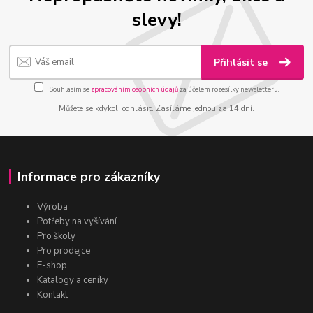
slevy!
Přihlásit se
Souhlasím se
zpracováním osobních údajů
za účelem rozesílky newsletteru.
Můžete se kdykoli odhlásit. Zasíláme jednou za 14 dní.
Informace pro zákazníky
Výroba
Potřeby na vyšívání
Pro školy
Pro prodejce
E-shop
Katalogy a ceníky
Kontakt