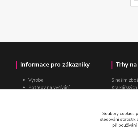
Informace pro zákazníky
Trhy na
Výroba
S našim zbo
Potřeby na vyšívání
Krajkářských
Pro školy
dvakrát do r
Pro prodejce
E-shop
Soubory cookies 
Katalogy a ceníky
sledování statisti
Kontakt
při používání