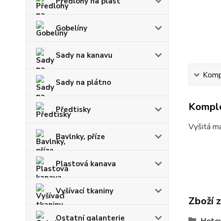
Předlohy na plast
Gobelíny
Sady na kanavu
Kompl
Sady na plátno
Komple
Předtisky
Vyšitá m
Bavlnky, příze
Plastová kanava
Vyšívací tkaniny
Zboží 
Ostatní galanterie