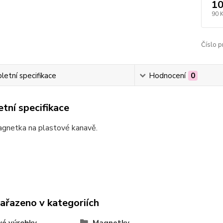
10
90 
Číslo p
etní specifikace
Hodnocení
0
tní specifikace
agnetka na plastové kanavě.
zařazeno v kategoriích