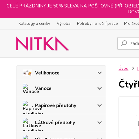
CELÉ PRÁZDNINY JE 50% SLEVA NA POŠTOVNÉ (PŘÍ OBJED
DOVO
Katalogy a ceníky
Výroba
Potřeby na ruční práce
Pro ško
Úvod
H
Velikonoce
Čtyř
Vánoce
Papírové předlohy
Látkové předlohy