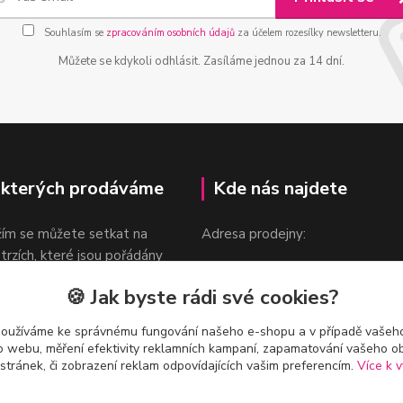
Souhlasím se
zpracováním osobních údajů
za účelem rozesílky newsletteru.
Můžete se kdykoli odhlásit. Zasíláme jednou za 14 dní.
 kterých prodáváme
Kde nás najdete
žím se můžete setkat na
Adresa prodejny:
 trzích, které jsou pořádány
Praha 9, Sokolovská 276/1605
oka.
🍪 Jak byste rádi své cookies?
v blízkosti stanice Metra B -
Českomoravská
používáme ke správnému fungování našeho e-shopu a v případě vašeho
k o webu, měření efektivity reklamních kampaní, zapamatování vašeho o
 stránek, či zobrazení reklam odpovídajících vašim preferencím.
Více k v