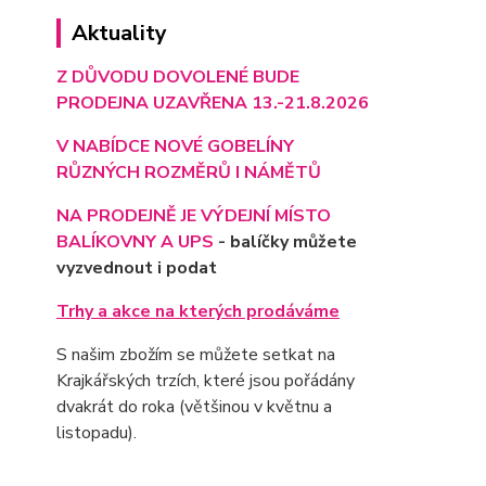
Aktuality
Z DŮVODU DOVOLENÉ BUDE
PRODEJNA UZAVŘENA 13.-21.8.2026
V NABÍDCE NOVÉ GOBELÍNY
RŮZNÝCH ROZMĚRŮ I NÁMĚTŮ
NA PRODEJNĚ JE VÝD
EJNÍ MÍSTO
BALÍKOVNY A UPS
- balíčky můžete
vyzvednout i podat
Trhy a akce na kterých prodáváme
S našim zbožím se můžete setkat na
Krajkářských trzích, které jsou pořádány
dvakrát do roka (většinou v květnu a
listopadu).