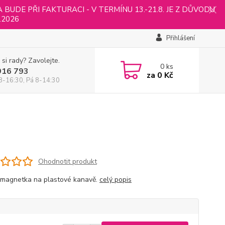
UDE PŘI FAKTURACI - V TERMÍNU 13.-21.8. JE Z DŮVODU
.2026
Přihlášení
 si rady? Zavolejte.
0
ks
916 793
za
0 Kč
8-16:30, Pá 8-14:30
Ohodnotit produkt
 magnetka na plastové kanavě.
celý popis