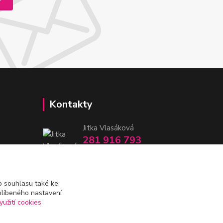
Kontakty
Jitka Vlasáková
281 916 793
Po-Čt 8-16:30, Pá 8-14:30
nitka@nitka.cz
 souhlasu také ke
blíbeného nastavení
yužití cookies