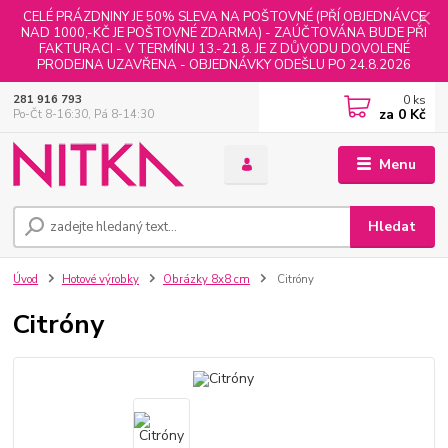
CELÉ PRÁZDNINY JE 50% SLEVA NA POŠTOVNÉ (PŘÍ OBJEDNÁVCE
NAD 1000,-KČ JE POŠTOVNÉ ZDARMA) - ZAÚČTOVÁNA BUDE PŘI
FAKTURACI - V TERMÍNU 13.-21.8. JE Z DŮVODU DOVOLENÉ
PRODEJNA UZAVŘENA - OBJEDNÁVKY ODEŠLU PO 24.8.2026
0
ks
281 916 793
za
0 Kč
Po-Čt 8-16:30, Pá 8-14:30
Menu
Hledat
Úvod
Hotové výrobky
Obrázky 8x8 cm
Citróny
Citróny