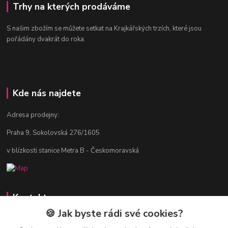
Trhy na kterých prodáváme
S našim zbožím se můžete setkat na Krajkářských trzích, které jsou
pořádány dvakrát do roka.
Kde nás najdete
Adresa prodejny:
Praha 9, Sokolovská 276/1605
v blízkosti stanice Metra B - Českomoravská
Kontakty
🍪 Jak byste rádi své cookies?
Jitka Vlasáková