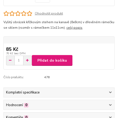
Ohodnotit produkt
Vyšitý obrázek křížkovým stehem na kanavě (8x8cm) v dřevěném rámečku
se sklem (rozměr s rámečkem 11x11cm).
celý popis
85 Kč
70 Kč
bez DPH
Přidat do košíku
Číslo produktu:
478
Kompletní specifikace
Hodnocení
0
Komentáře
0