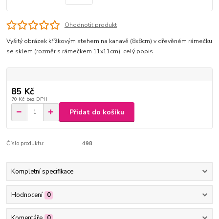
Ohodnotit produkt
Vyšitý obrázek křížkovým stehem na kanavě (8x8cm) v dřevěném rámečku
se sklem (rozměr s rámečkem 11x11cm).
celý popis
85 Kč
70 Kč
bez DPH
Přidat do košíku
Číslo produktu:
498
Kompletní specifikace
Hodnocení
0
Komentáře
0