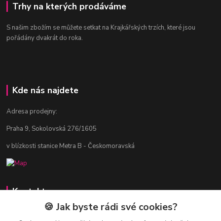
Trhy na kterých prodáváme
S našim zbožím se můžete setkat na Krajkářských trzích, které jsou
pořádány dvakrát do roka.
Kde nás najdete
Adresa prodejny:
Praha 9, Sokolovská 276/1605
v blízkosti stanice Metra B - Českomoravská
Kontakty
🍪 Jak byste rádi své cookies?
Jitka Vlasáková