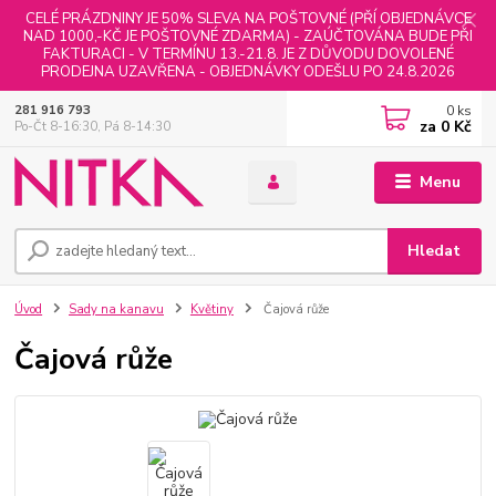
CELÉ PRÁZDNINY JE 50% SLEVA NA POŠTOVNÉ (PŘÍ OBJEDNÁVCE
NAD 1000,-KČ JE POŠTOVNÉ ZDARMA) - ZAÚČTOVÁNA BUDE PŘI
FAKTURACI - V TERMÍNU 13.-21.8. JE Z DŮVODU DOVOLENÉ
PRODEJNA UZAVŘENA - OBJEDNÁVKY ODEŠLU PO 24.8.2026
0
ks
281 916 793
za
0 Kč
Po-Čt 8-16:30, Pá 8-14:30
Menu
Hledat
Úvod
Sady na kanavu
Květiny
Čajová růže
Čajová růže