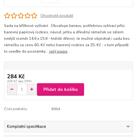
Ohodnotit produkt
Sada na křížkové vyšívání . Obsahuje kanavu, potřebnou vyšívací přízi,
barevný papírový rozkres, návod, jehlu a dřevěný rámeček se sklem
(vnější rozměr 14,6 x 15,8 - hnědé dřevo). Je možné objednat i sadu bez
rámečku za cenu 60,-Kč nebo barevný rozkres za 25,-Kč - v tom případě
to uveďte do poznámky...
celý popis
284 Kč
235 Kč
bez DPH
Přidat do košíku
Číslo produktu:
S314
Kompletní specifikace