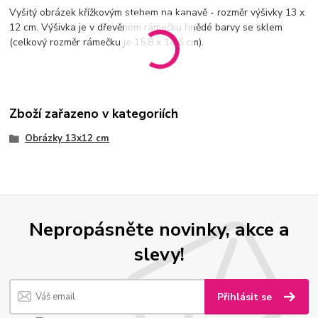
Vyšitý obrázek křížkovým stehem na kanavě - rozměr výšivky 13 x
12 cm. Výšivka je v dřevěném rámečku hnědé barvy se sklem
(celkový rozměr rámečku je 15,8 x 14,6 cm).
Zboží zařazeno v kategoriích
Obrázky 13x12 cm
Nepropásněte novinky, akce a
slevy!
Přihlásit se