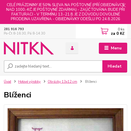
CELÉ PRÁZDNINY JE 50% SLEVA NA POŠTOVNÉ (PŘÍ OBJEDNÁVCE
NAD 1000,-KČ JE POŠTOVNÉ ZDARMA) - ZAÚČTOVÁNA BUDE PŘI
FAKTURACI - V TERMÍNU 13.-21.8. JE Z DŮVODU DOVOLENÉ
PRODEJNA UZAVŘENA - OBJEDNÁVKY ODEŠLU PO 24.8.2026
0
ks
281 916 793
za
0 Kč
Po-Čt 8-16:30, Pá 8-14:30
Menu
Hledat
Úvod
Hotové výrobky
Obrázky 13x12 cm
Blíženci
Blíženci