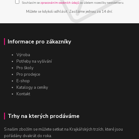
Souhlasím se
zpracováním osobních údajů
za účelem rozesílky newsletteru.
Můžete se kdykoli odhlásit. Zasíláme jednou za 14 dní.
Informace pro zákazníky
Výroba
Potřeby na vyšívání
Pro školy
Pro prodejce
E-shop
Katalogy a ceníky
Kontakt
Trhy na kterých prodáváme
S našim zbožím se můžete setkat na Krajkářských trzích, které jsou
pořádány dvakrát do roka.