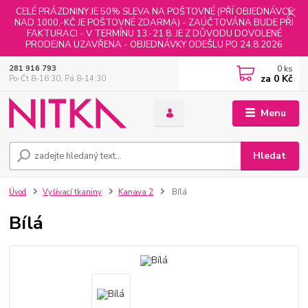
CELÉ PRÁZDNINY JE 50% SLEVA NA POŠTOVNÉ (PŘÍ OBJEDNÁVCE
NAD 1000,-KČ JE POŠTOVNÉ ZDARMA) - ZAÚČTOVÁNA BUDE PŘI
FAKTURACI - V TERMÍNU 13.-21.8. JE Z DŮVODU DOVOLENÉ
PRODEJNA UZAVŘENA - OBJEDNÁVKY ODEŠLU PO 24.8.2026
0
ks
281 916 793
za
0 Kč
Po-Čt 8-16:30, Pá 8-14:30
Menu
Hledat
Úvod
Vyšívací tkaniny
Kanava 2
Bílá
Bílá