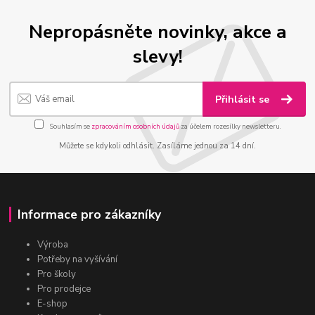
Nepropásněte novinky, akce a
slevy!
Přihlásit se
Souhlasím se
zpracováním osobních údajů
za účelem rozesílky newsletteru.
Můžete se kdykoli odhlásit. Zasíláme jednou za 14 dní.
Informace pro zákazníky
Výroba
Potřeby na vyšívání
Pro školy
Pro prodejce
E-shop