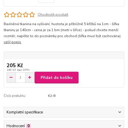
Ohodnotit produkt
Bavlněná tkanina na vyšívání, hustota je přibližně 5 křížků na 1cm - šířka
tkaniny je 140cm - cena je za 1 bm (metr v šířce) - pokud chcete menší
rozměr, napište to do poznámky pro obchod (šířka musí být zachována).
celý popis
205 Kč
169 Kč
bez DPH
Přidat do košíku
Číslo produktu:
K2-B
Kompletní specifikace
Hodnocení
0