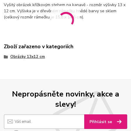
Vyšitý obrázek křížkovým stehem na kanavě - rozměr výšivky 13 x
12 cm. Výšivka je v dřevěném rámečku hnědé barvy se sklem
(celkový rozměr rámečku je 15,8 x 14,6 cm).
Zboží zařazeno v kategoriích
Obrázky 13x12 cm
Nepropásněte novinky, akce a
slevy!
Přihlásit se