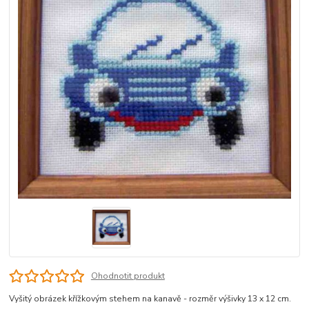
Ohodnotit produkt
Vyšitý obrázek křížkovým stehem na kanavě - rozměr výšivky 13 x 12 cm.