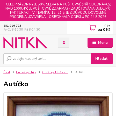
CELÉ PRÁZDNINY JE 50% SLEVA NA POŠTOVNÉ (PŘÍ OBJEDNÁVCE
NAD 1000,-KČ JE POŠTOVNÉ ZDARMA) - ZAÚČTOVÁNA BUDE PŘI
FAKTURACI - V TERMÍNU 13.-21.8. JE Z DŮVODU DOVOLENÉ
PRODEJNA UZAVŘENA - OBJEDNÁVKY ODEŠLU PO 24.8.2026
0
ks
281 916 793
za
0 Kč
Po-Čt 8-16:30, Pá 8-14:30
Menu
Hledat
Úvod
Hotové výrobky
Obrázky 13x12 cm
Autíčko
Autíčko