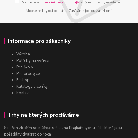
Souhlasím se
zpracováním osobních údajů
za účelem rozesílky newsletteru.
Můžete se kdykoli odhlásit. Zasíláme jednou za 14 dní.
Informace pro zákazníky
Výroba
Potřeby na vyšívání
Pro školy
Pro prodejce
E-shop
Katalogy a ceníky
Kontakt
Trhy na kterých prodáváme
S našim zbožím se můžete setkat na Krajkářských trzích, které jsou
pořádány dvakrát do roka.