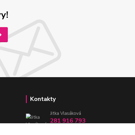
y!
Kontakty
Jitka Vlasáková
281 916 793
Po-Čt 8-16:30, Pá 8-14:30