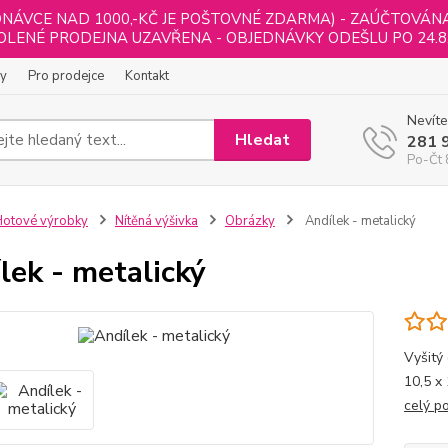
NÁVCE NAD 1000,-KČ JE POŠTOVNÉ ZDARMA) - ZAÚČTOVÁNA B
LENÉ PRODEJNA UZAVŘENA - OBJEDNÁVKY ODEŠLU PO 24.8
ly
Pro prodejce
Kontakt
Nevíte
Hledat
281 
Po-Čt 
otové výrobky
Nítěná výšivka
Obrázky
Andílek - metalický
lek - metalický
Vyšitý
10,5 x 
celý p