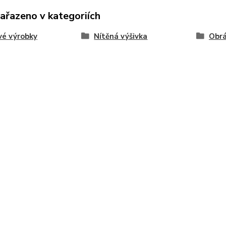
zařazeno v kategoriích
vé výrobky
Nítěná výšivka
Obr