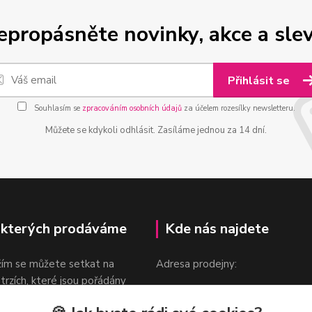
epropásněte novinky, akce a slev
Přihlásit se
Souhlasím se
zpracováním osobních údajů
za účelem rozesílky newsletteru.
Můžete se kdykoli odhlásit. Zasíláme jednou za 14 dní.
 kterých prodáváme
Kde nás najdete
žím se můžete setkat na
Adresa prodejny:
 trzích, které jsou pořádány
Praha 9, Sokolovská 276/1605
oka.