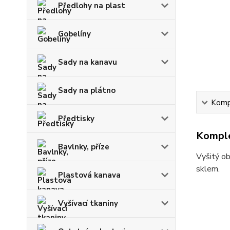
Předlohy na plast
Gobelíny
Sady na kanavu
Sady na plátno
Kompl
Předtisky
Komple
Bavlnky, příze
Vyšitý ob
sklem.
Plastová kanava
Vyšívací tkaniny