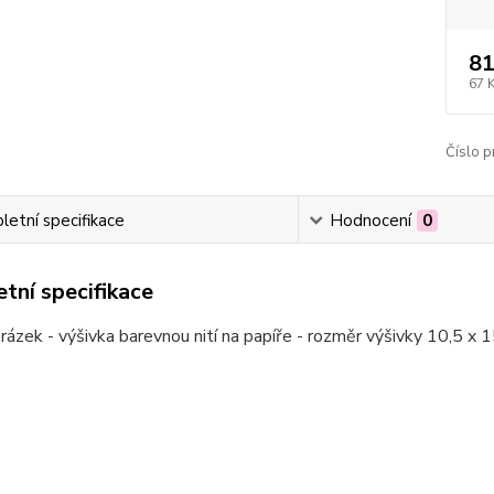
81
67 
Číslo p
etní specifikace
Hodnocení
0
tní specifikace
rázek - výšivka barevnou nití na papíře - rozměr výšivky 10,5 x 1