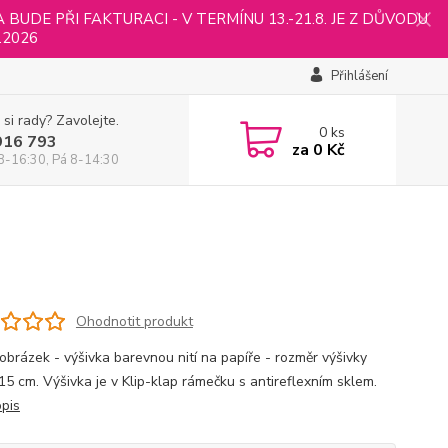
UDE PŘI FAKTURACI - V TERMÍNU 13.-21.8. JE Z DŮVODU
.2026
Přihlášení
 si rady? Zavolejte.
0
ks
916 793
za
0 Kč
8-16:30, Pá 8-14:30
Ohodnotit produkt
 obrázek - výšivka barevnou nití na papíře - rozměr výšivky
15 cm. Výšivka je v Klip-klap rámečku s antireflexním sklem.
opis