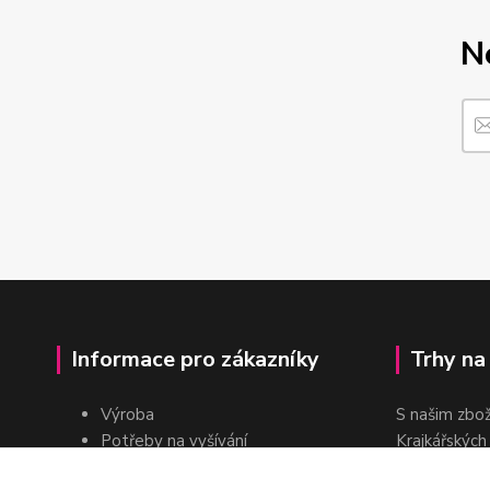
N
Informace pro zákazníky
Trhy na
Výroba
S našim zbo
Potřeby na vyšívání
Krajkářských
Pro školy
dvakrát do r