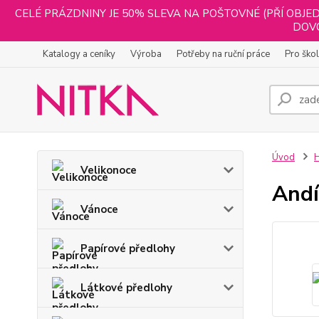
CELÉ PRÁZDNINY JE 50% SLEVA NA POŠTOVNÉ (PŘÍ OBJED
DOVO
Katalogy a ceníky
Výroba
Potřeby na ruční práce
Pro ško
Úvod
H
Velikonoce
Andí
Vánoce
Papírové předlohy
Látkové předlohy