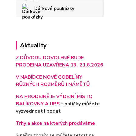
Dárkové poukázky
Aktuality
Z DŮVODU DOVOLENÉ BUDE
PRODEJNA UZAVŘENA 13.-21.8.2026
V NABÍDCE NOVÉ GOBELÍNY
RŮZNÝCH ROZMĚRŮ I NÁMĚTŮ
NA PRODEJNĚ JE VÝD
EJNÍ MÍSTO
BALÍKOVNY A UPS
- balíčky můžete
vyzvednout i podat
Trhy a akce na kterých prodáváme
S našim zbožím se můžete setkat na