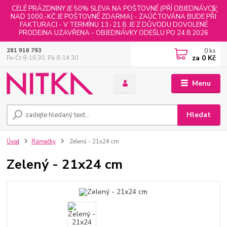
CELÉ PRÁZDNINY JE 50% SLEVA NA POŠTOVNÉ (PŘÍ OBJEDNÁVCE
NAD 1000,-KČ JE POŠTOVNÉ ZDARMA) - ZAÚČTOVÁNA BUDE PŘI
FAKTURACI - V TERMÍNU 13.-21.8. JE Z DŮVODU DOVOLENÉ
PRODEJNA UZAVŘENA - OBJEDNÁVKY ODEŠLU PO 24.8.2026
0
ks
281 916 793
za
0 Kč
Po-Čt 8-16:30, Pá 8-14:30
Menu
Hledat
Úvod
Rámečky
Zelený - 21x24 cm
Zelený - 21x24 cm