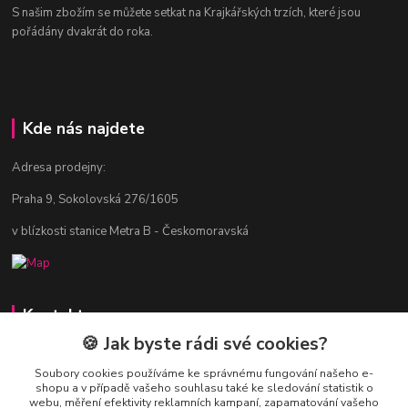
S našim zbožím se můžete setkat na Krajkářských trzích, které jsou
pořádány dvakrát do roka.
Kde nás najdete
Adresa prodejny:
Praha 9, Sokolovská 276/1605
v blízkosti stanice Metra B - Českomoravská
Kontakty
🍪 Jak byste rádi své cookies?
Jitka Vlasáková
281 916 793
Soubory cookies používáme ke správnému fungování našeho e-
shopu a v případě vašeho souhlasu také ke sledování statistik o
Po-Čt 8-16:30, Pá 8-14:30
webu, měření efektivity reklamních kampaní, zapamatování vašeho