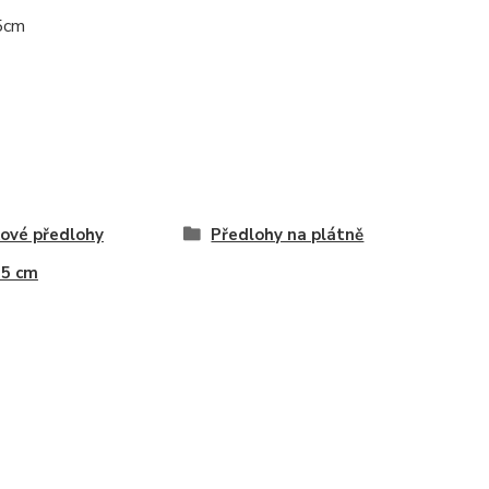
35cm
ové předlohy
Předlohy na plátně
35 cm