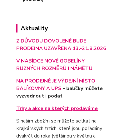
Aktuality
Z DŮVODU DOVOLENÉ BUDE
PRODEJNA UZAVŘENA 13.-21.8.2026
V NABÍDCE NOVÉ GOBELÍNY
RŮZNÝCH ROZMĚRŮ I NÁMĚTŮ
NA PRODEJNĚ JE VÝD
EJNÍ MÍSTO
BALÍKOVNY A UPS
- balíčky můžete
vyzvednout i podat
Trhy a akce na kterých prodáváme
S našim zbožím se můžete setkat na
Krajkářských trzích, které jsou pořádány
dvakrát do roka (většinou v květnu a