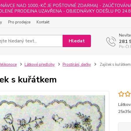
NÁVCE NAD 1000,-KČ JE POŠTOVNÉ ZDARMA) - ZAÚČTOVÁNA B
LENÉ PRODEJNA UZAVŘENA - OBJEDNÁVKY ODEŠLU PO 24.8
ly
Pro prodejce
Kontakt
Nevíte
Hledat
281 
Po-Čt 
elikonoce
Látkové předlohy
Prostírání, dečky
Zajíček s kuřátkem
ček s kuřátkem
Látkov
25x35