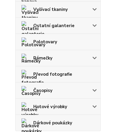
Vyšívací tkaniny
Ostatní galanterie
Polotovary
Rámečky
Převod fotografie
Časopisy
Hotové výrobky
Dárkové poukázky