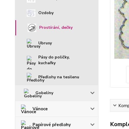
Ozdoby
Prostírání, dečky
Ubrusy
Pásy do poličky,
kuchařky
Předlohy na tesilenu
Gobelíny
Kompl
Vánoce
Komple
Papírové předlohy