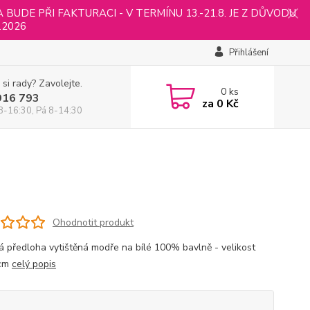
UDE PŘI FAKTURACI - V TERMÍNU 13.-21.8. JE Z DŮVODU
.2026
Přihlášení
 si rady? Zavolejte.
0
ks
916 793
za
0 Kč
8-16:30, Pá 8-14:30
Ohodnotit produkt
á předloha vytištěná modře na bílé 100% bavlně - velikost
cm
celý popis