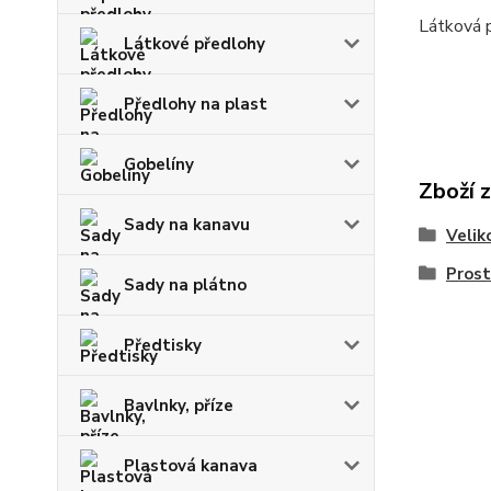
Látková 
Látkové předlohy
Předlohy na plast
Gobelíny
Zboží 
Sady na kanavu
Velik
Prost
Sady na plátno
Předtisky
Bavlnky, příze
Plastová kanava