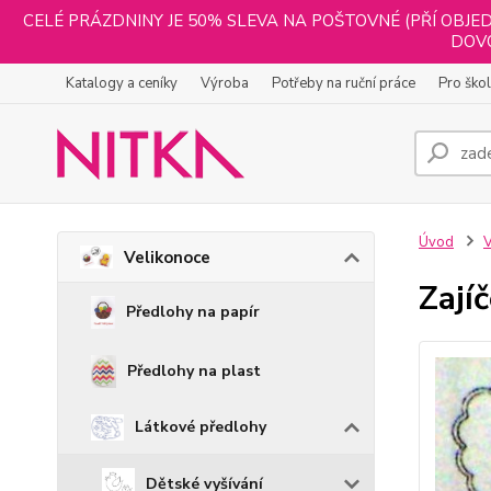
CELÉ PRÁZDNINY JE 50% SLEVA NA POŠTOVNÉ (PŘÍ OBJED
DOVO
Katalogy a ceníky
Výroba
Potřeby na ruční práce
Pro ško
Úvod
V
Velikonoce
Zají
Předlohy na papír
Předlohy na plast
Látkové předlohy
Dětské vyšívání