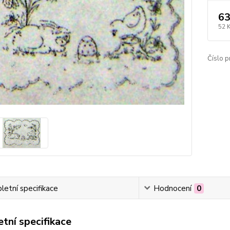
63
52 
Číslo p
etní specifikace
Hodnocení
0
tní specifikace