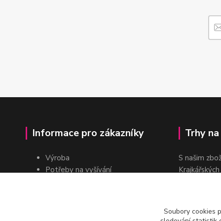
Informace pro zákazníky
Trhy na
Výroba
S našim zbo
Potřeby na vyšívání
Krajkářských
Pro školy
dvakrát do r
Pro prodejce
E-shop
Soubory cookies 
Katalogy a ceníky
sledování statisti