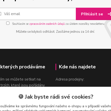
Přihlásit se
Souhlasím se
zpracováním osobních údajů
za účelem rozesílky newsletteru.
Můžete se kdykoli odhlásit. Zasíláme jednou za 14 dní.
 kterých prodáváme
Kde nás najdete
žím se můžete setkat na
Adresa prodejny:
 trzích, které jsou pořádány
Praha 9, Sokolovská 276/1605
oka.
🍪 Jak byste rádi své cookies?
v blízkosti stanice Metra B -
Českomoravská
používáme ke správnému fungování našeho e-shopu a v případě vašeho
k o webu, měření efektivity reklamních kampaní, zapamatování vašeho o