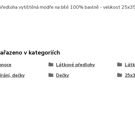
předloha vytištěná modře na bílé 100% bavlně - velikost 25x
zařazeno v kategoriích
onoce
Látkové předlohy
Látk
írání, dečky
Dečky
25x