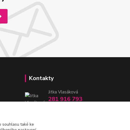
Kontakty
Jitka Vlasáková
281 916 793
Po-Čt 8-16:30, Pá 8-14:30
nitka@nitka.cz
 souhlasu také ke
blíbeného nastavení