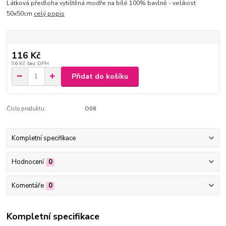
Látková předloha vytištěná modře na bílé 100% bavlně - velikost
50x50cm
celý popis
116 Kč
96 Kč
bez DPH
Přidat do košíku
Číslo produktu:
O08
Kompletní specifikace
Hodnocení
0
Komentáře
0
Kompletní specifikace