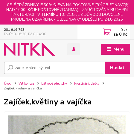
CELÉ PRÁZDNINY JE 50% SLEVA NA POŠTOVNÉ (PŘÍ OBJEDNÁVCE
NAD 1000,-KČ JE POŠTOVNÉ ZDARMA) - ZAÚČTOVÁNA BUDE PŘI
FAKTURACI - V TERMÍNU 13.-21.8. JE Z DŮVODU DOVOLENÉ
PRODEJNA UZAVŘENA - OBJEDNÁVKY ODEŠLU PO 24.8.2026
0
ks
281 916 793
za
0 Kč
Po-Čt 8-16:30, Pá 8-14:30
Menu
Hledat
Úvod
Velikonoce
Látkové předlohy
Prostírání, dečky
Zajíček,květiny a vajíčka
Zajíček,květiny a vajíčka