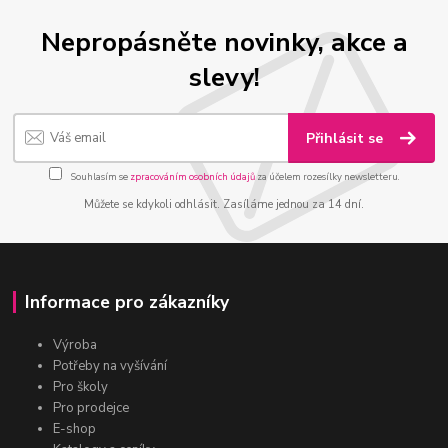
Nepropásněte novinky, akce a
slevy!
Přihlásit se
Souhlasím se
zpracováním osobních údajů
za účelem rozesílky newsletteru.
Můžete se kdykoli odhlásit. Zasíláme jednou za 14 dní.
Informace pro zákazníky
Výroba
Potřeby na vyšívání
Pro školy
Pro prodejce
E-shop