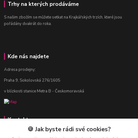
Trhy na kterých prodáváme
S našim zbožím se můžete setkat na Krajkářských trzích, které jsou
pořádány dvakrát do roka.
Kde nás najdete
Adresa prodejny:
Praha 9, Sokolovská 276/1605
v blízkosti stanice Metra B - Českomoravská
Kontakty
🍪 Jak byste rádi své cookies?
Jitka Vlasáková