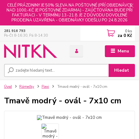
CELÉ PRÁZDNINY JE 50% SLEVA NA POŠTOVNÉ (PŘÍ OBJEDNÁVCE
NAD 1000,-KČ JE POŠTOVNÉ ZDARMA) - ZAÚČTOVÁNA BUDE PŘI
FAKTURACI - V TERMÍNU 13.-21.8. JE Z DŮVODU DOVOLENÉ
PRODEJNA UZAVŘENA - OBJEDNÁVKY ODEŠLU PO 24.8.2026
0
ks
281 916 793
za
0 Kč
Po-Čt 8-16:30, Pá 8-14:30
Menu
Hledat
Úvod
Rámečky
Flexi
Tmavě modrý - ovál - 7x10 cm
Tmavě modrý - ovál - 7x10 cm