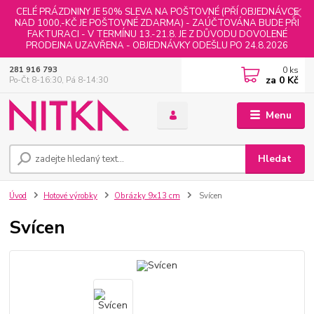
CELÉ PRÁZDNINY JE 50% SLEVA NA POŠTOVNÉ (PŘÍ OBJEDNÁVCE
NAD 1000,-KČ JE POŠTOVNÉ ZDARMA) - ZAÚČTOVÁNA BUDE PŘI
FAKTURACI - V TERMÍNU 13.-21.8. JE Z DŮVODU DOVOLENÉ
PRODEJNA UZAVŘENA - OBJEDNÁVKY ODEŠLU PO 24.8.2026
0
ks
281 916 793
za
0 Kč
Po-Čt 8-16:30, Pá 8-14:30
Menu
Hledat
Úvod
Hotové výrobky
Obrázky 9x13 cm
Svícen
Svícen