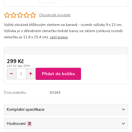
Ohodnotit produkt
Vyšitý obrázek křížkovým stehem na kanavě - rozměr výšivky 9 x 13 cm.
Výšivka je v dřevěném rámečku hnědé barvy se sklem (celkový rozměr
rámečku je 11,6 x 15,4 cm).
celý popis
299 Kč
247 Kč
bez DPH
Přidat do košíku
Číslo produktu:
SV203
Kompletní specifikace
Hodnocení
0