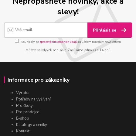
Nepropásněte novinky, akce a
slevy!
Přihlásit se
Souhlasím se
zpracováním osobních údajů
za účelem rozesílky newsletteru.
Můžete se kdykoli odhlásit. Zasíláme jednou za 14 dní.
Informace pro zákazníky
Výroba
Potřeby na vyšívání
Pro školy
Pro prodejce
E-shop
Katalogy a ceníky
Kontakt